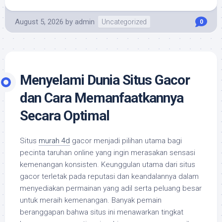
August 5, 2026
by
admin
Uncategorized
0
Menyelami Dunia Situs Gacor
dan Cara Memanfaatkannya
Secara Optimal
Situs
murah 4d
gacor menjadi pilihan utama bagi
pecinta taruhan online yang ingin merasakan sensasi
kemenangan konsisten. Keunggulan utama dari situs
gacor terletak pada reputasi dan keandalannya dalam
menyediakan permainan yang adil serta peluang besar
untuk meraih kemenangan. Banyak pemain
beranggapan bahwa situs ini menawarkan tingkat