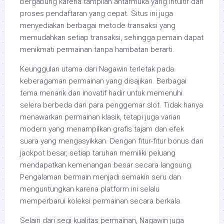
bergabung karena tampilan antarmuka yang intuitif dan
proses pendaftaran yang cepat. Situs ini juga
menyediakan berbagai metode transaksi yang
memudahkan setiap transaksi, sehingga pemain dapat
menikmati permainan tanpa hambatan berarti.
Keunggulan utama dari Nagawin terletak pada
keberagaman permainan yang disajikan. Berbagai
tema menarik dan inovatif hadir untuk memenuhi
selera berbeda dari para penggemar slot. Tidak hanya
menawarkan permainan klasik, tetapi juga varian
modern yang menampilkan grafis tajam dan efek
suara yang mengasyikkan. Dengan fitur-fitur bonus dan
jackpot besar, setiap taruhan memiliki peluang
mendapatkan kemenangan besar secara langsung.
Pengalaman bermain menjadi semakin seru dan
menguntungkan karena platform ini selalu
memperbarui koleksi permainan secara berkala.
Selain dari segi kualitas permainan, Nagawin juga