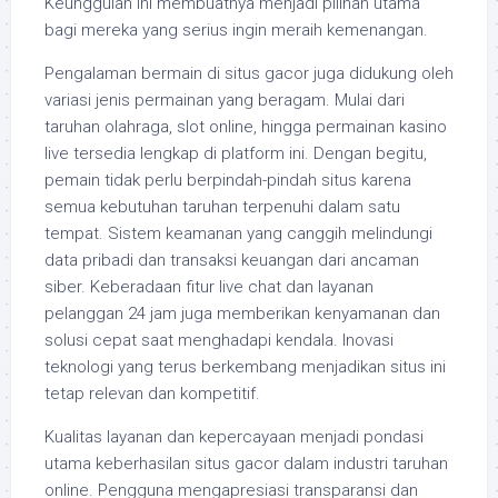
Keunggulan ini membuatnya menjadi pilihan utama
bagi mereka yang serius ingin meraih kemenangan.
Pengalaman bermain di situs gacor juga didukung oleh
variasi jenis permainan yang beragam. Mulai dari
taruhan olahraga, slot online, hingga permainan kasino
live tersedia lengkap di platform ini. Dengan begitu,
pemain tidak perlu berpindah-pindah situs karena
semua kebutuhan taruhan terpenuhi dalam satu
tempat. Sistem keamanan yang canggih melindungi
data pribadi dan transaksi keuangan dari ancaman
siber. Keberadaan fitur live chat dan layanan
pelanggan 24 jam juga memberikan kenyamanan dan
solusi cepat saat menghadapi kendala. Inovasi
teknologi yang terus berkembang menjadikan situs ini
tetap relevan dan kompetitif.
Kualitas layanan dan kepercayaan menjadi pondasi
utama keberhasilan situs gacor dalam industri taruhan
online. Pengguna mengapresiasi transparansi dan