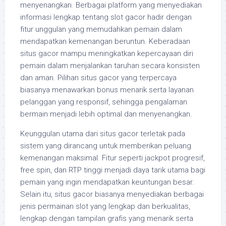
menyenangkan. Berbagai platform yang menyediakan
informasi lengkap tentang slot gacor hadir dengan
fitur unggulan yang memudahkan pemain dalam
mendapatkan kemenangan beruntun. Keberadaan
situs gacor mampu meningkatkan kepercayaan diri
pemain dalam menjalankan taruhan secara konsisten
dan aman. Pilihan situs gacor yang terpercaya
biasanya menawarkan bonus menarik serta layanan
pelanggan yang responsif, sehingga pengalaman
bermain menjadi lebih optimal dan menyenangkan.
Keunggulan utama dari situs gacor terletak pada
sistem yang dirancang untuk memberikan peluang
kemenangan maksimal. Fitur seperti jackpot progresif,
free spin, dan RTP tinggi menjadi daya tarik utama bagi
pemain yang ingin mendapatkan keuntungan besar.
Selain itu, situs gacor biasanya menyediakan berbagai
jenis permainan slot yang lengkap dan berkualitas,
lengkap dengan tampilan grafis yang menarik serta