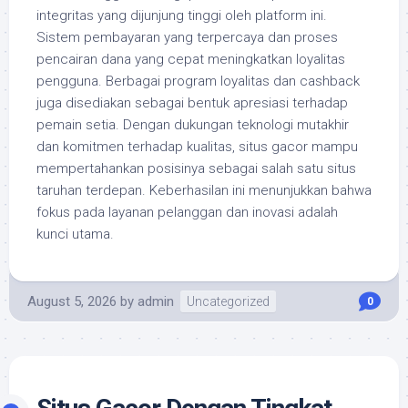
integritas yang dijunjung tinggi oleh platform ini.
Sistem pembayaran yang terpercaya dan proses
pencairan dana yang cepat meningkatkan loyalitas
pengguna. Berbagai program loyalitas dan cashback
juga disediakan sebagai bentuk apresiasi terhadap
pemain setia. Dengan dukungan teknologi mutakhir
dan komitmen terhadap kualitas, situs gacor mampu
mempertahankan posisinya sebagai salah satu situs
taruhan terdepan. Keberhasilan ini menunjukkan bahwa
fokus pada layanan pelanggan dan inovasi adalah
kunci utama.
August 5, 2026
by
admin
Uncategorized
0