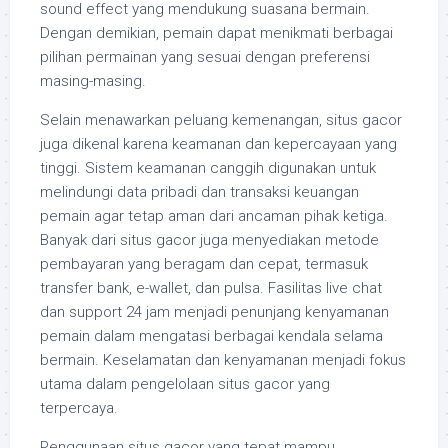
sound effect yang mendukung suasana bermain.
Dengan demikian, pemain dapat menikmati berbagai
pilihan permainan yang sesuai dengan preferensi
masing-masing.
Selain menawarkan peluang kemenangan, situs gacor
juga dikenal karena keamanan dan kepercayaan yang
tinggi. Sistem keamanan canggih digunakan untuk
melindungi data pribadi dan transaksi keuangan
pemain agar tetap aman dari ancaman pihak ketiga.
Banyak dari situs gacor juga menyediakan metode
pembayaran yang beragam dan cepat, termasuk
transfer bank, e-wallet, dan pulsa. Fasilitas live chat
dan support 24 jam menjadi penunjang kenyamanan
pemain dalam mengatasi berbagai kendala selama
bermain. Keselamatan dan kenyamanan menjadi fokus
utama dalam pengelolaan situs gacor yang
terpercaya.
Penggunaan situs gacor yang tepat mampu