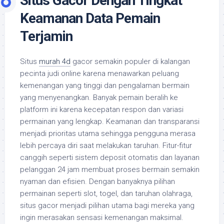
Situs Gacor Dengan Tingkat
Keamanan Data Pemain
Terjamin
Situs
murah 4d
gacor semakin populer di kalangan
pecinta judi online karena menawarkan peluang
kemenangan yang tinggi dan pengalaman bermain
yang menyenangkan. Banyak pemain beralih ke
platform ini karena kecepatan respon dan variasi
permainan yang lengkap. Keamanan dan transparansi
menjadi prioritas utama sehingga pengguna merasa
lebih percaya diri saat melakukan taruhan. Fitur-fitur
canggih seperti sistem deposit otomatis dan layanan
pelanggan 24 jam membuat proses bermain semakin
nyaman dan efisien. Dengan banyaknya pilihan
permainan seperti slot, togel, dan taruhan olahraga,
situs gacor menjadi pilihan utama bagi mereka yang
ingin merasakan sensasi kemenangan maksimal.