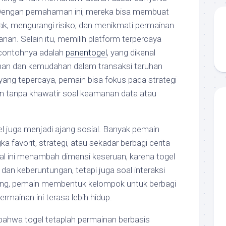
 Dengan pemahaman ini, mereka bisa membuat
jak, mengurangi risiko, dan menikmati permainan
anan. Selain itu, memilih platform terpercaya
u contohnya adalah
panentogel
, yang dikenal
an dan kemudahan dalam transaksi taruhan
yang tepercaya, pemain bisa fokus pada strategi
 tanpa khawatir soal keamanan data atau
gel juga menjadi ajang sosial. Banyak pemain
a favorit, strategi, atau sekadar berbagi cerita
 ini menambah dimensi keseruan, karena togel
dan keberuntungan, tetapi juga soal interaksi
ang, pemain membentuk kelompok untuk berbagi
ermainan ini terasa lebih hidup.
bahwa togel tetaplah permainan berbasis