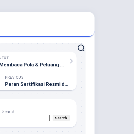
NEXT
Membaca Pola & Peluang dalam Permainan Togel Modern
PREVIOUS
Peran Sertifikasi Resmi dalam Menjamin Kredibilitas Situs Gacor
Search
Search