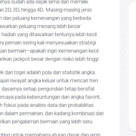
rnya sudah ada sejak lama dan memiliki
dari 2D, 3D, hingga 4D. Masing-masing jenis
tan dan peluang kemenangan yang berbeda.
awarkan peluang menang lebih besar
hadiah yang ditawarkan tentunya lebih kecil.
a pemain sering kali menyesuaikan strategi
uan bermain—apakah ingin kemenangan kecil
etkan jackpot besar dengan risiko lebih tinggi.
 dari togel adalah pola dan statistik angka.
ari riwayat angka keluar untuk mencari tren
 dasarnya setiap pengundian tetap bersifat
ercaya pada keberuntungan dan angka favorit,
h fokus pada analisis data dan probabilitas.
an dalam permainan, dan kadang kombinasi dari
ikan pengalaman bermain yang lebih seru.
nting untuk memahami aturan dasar dan jenis