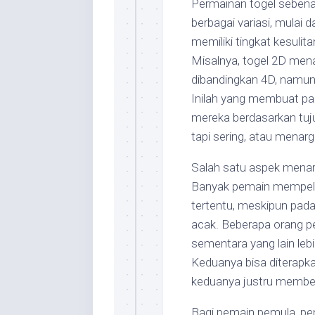
Permainan togel sebena
berbagai variasi, mulai 
memiliki tingkat kesuli
Misalnya, togel 2D men
dibandingkan 4D, namun 
Inilah yang membuat par
mereka berdasarkan tuj
tapi sering, atau menarg
Salah satu aspek menarik
Banyak pemain mempelaj
tertentu, meskipun pada
acak. Beberapa orang p
sementara yang lain lebi
Keduanya bisa diterapk
keduanya justru member
Bagi pemain pemula, pe