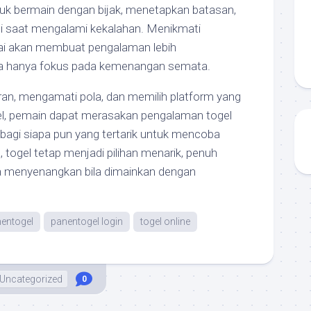
tuk bermain dengan bijak, menetapkan batasan,
i saat mengalami kekalahan. Menikmati
ai akan membuat pengalaman lebih
a hanya fokus pada kemenangan semata.
n, mengamati pola, dan memilih platform yang
gel, pemain dapat merasakan pengalaman togel
, bagi siapa pun yang tertarik untuk mencoba
togel tetap menjadi pilihan menarik, penuh
a menyenangkan bila dimainkan dengan
entogel
panentogel login
togel online
Uncategorized
0