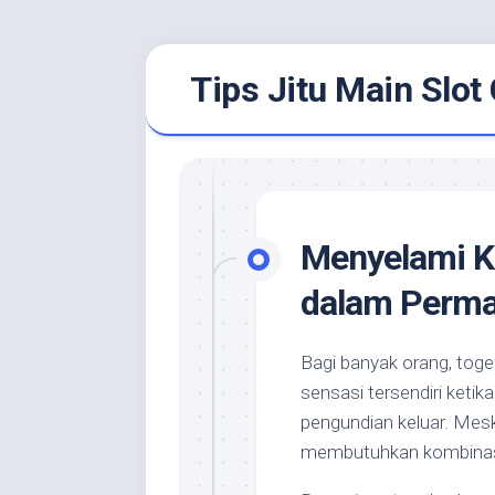
Skip
Tips Jitu Main Slo
to
content
Menyelami Ke
dalam Perma
Bagi banyak orang, toge
sensasi tersendiri keti
pengundian keluar. Mes
membutuhkan kombinasi k