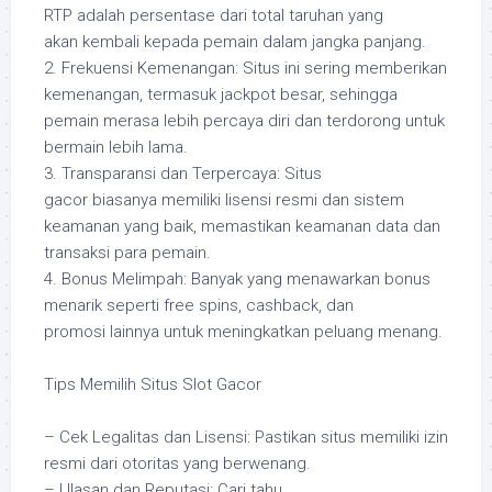
RTP adalah persentase dari total taruhan yang
akan kembali kepada pemain dalam jangka panjang.
2. Frekuensi Kemenangan: Situs ini sering memberikan
kemenangan, termasuk jackpot besar, sehingga
pemain merasa lebih percaya diri dan terdorong untuk
bermain lebih lama.
3. Transparansi dan Terpercaya: Situs
gacor biasanya memiliki lisensi resmi dan sistem
keamanan yang baik, memastikan keamanan data dan
transaksi para pemain.
4. Bonus Melimpah: Banyak yang menawarkan bonus
menarik seperti free spins, cashback, dan
promosi lainnya untuk meningkatkan peluang menang.
Tips Memilih Situs Slot Gacor
– Cek Legalitas dan Lisensi: Pastikan situs memiliki izin
resmi dari otoritas yang berwenang.
– Ulasan dan Reputasi: Cari tahu