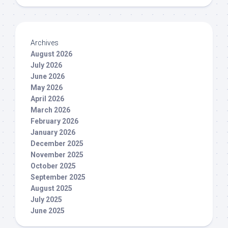
Archives
August 2026
July 2026
June 2026
May 2026
April 2026
March 2026
February 2026
January 2026
December 2025
November 2025
October 2025
September 2025
August 2025
July 2025
June 2025