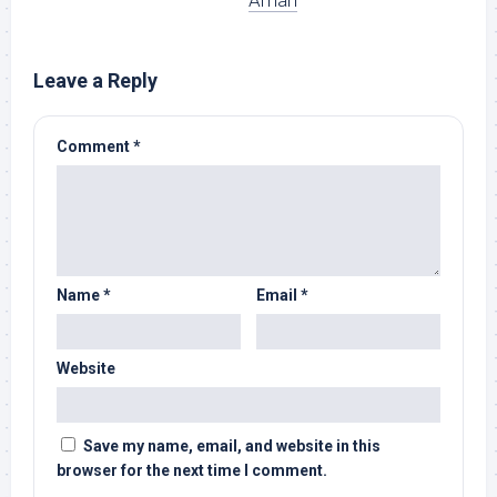
Aman
Leave a Reply
Comment
*
Name
*
Email
*
Website
Save my name, email, and website in this
browser for the next time I comment.