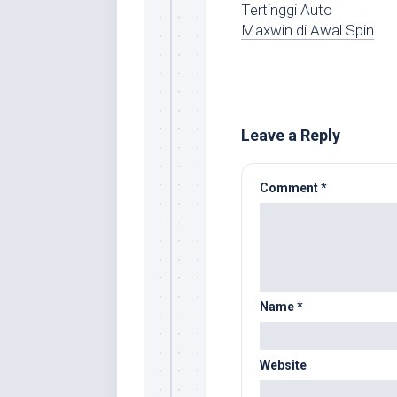
Tertinggi Auto
Maxwin di Awal Spin
Leave a Reply
Comment
*
Name
*
Website