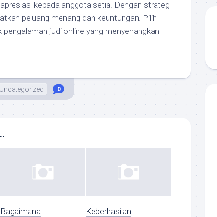
i apresiasi kepada anggota setia. Dengan strategi
katkan peluang menang dan keuntungan. Pilih
uk pengalaman judi online yang menyenangkan
Uncategorized
0
..
Bagaimana
Keberhasilan