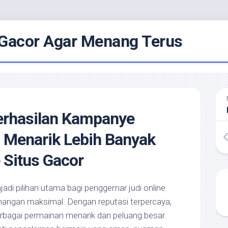
t Gacor Agar Menang Terus
erhasilan Kampanye
m Menarik Lebih Banyak
 Situs Gacor
adi pilihan utama bagi penggemar judi online
nangan maksimal. Dengan reputasi terpercaya,
rbagai permainan menarik dan peluang besar.