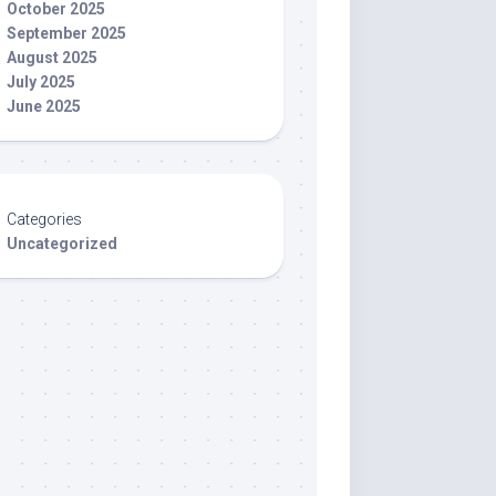
October 2025
September 2025
August 2025
July 2025
June 2025
Categories
Uncategorized