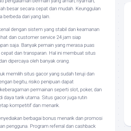
ti pengalaman bermain yang aman, nyaman,
ah besar secara cepat dan mudah. Keunggulan
berbeda dari yang lain.
 dikenal dengan sistem yang stabil dan keamanan
e chat dan customer service 24 jam siap
an saja. Banyak pemain yang merasa puas
 cepat dan transparan. Hal ini membuat situs
dan dipercaya oleh banyak orang.
uk memilih situs gacor yang sudah teruji dan
Dengan begitu, risiko penipuan dapat
, keberagaman permainan seperti slot, poker, dan
 daya tarik utama. Situs gacor juga rutin
etap kompetitif dan menarik.
menyediakan berbagai bonus menarik dan promosi
an pengguna. Program referral dan cashback