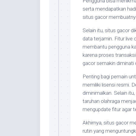
Pengguna bisa menikma
serta mendapatkan hadi
situs gacor membuatnya 
Selain itu, situs gacor
data terjamin. Fitur liv
membantu pengguna kap
karena proses transaksi
gacor semakin diminati 
Penting bagi pemain unt
memiliki lisensi resmi. 
diminimalkan. Selain itu
taruhan olahraga menjadi
mengupdate fitur agar t
Akhirnya, situs gacor 
rutin yang menguntungk