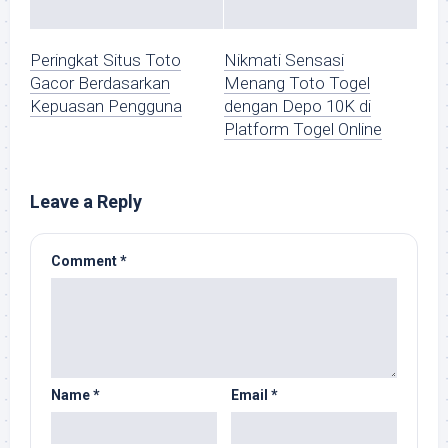
Peringkat Situs Toto
Nikmati Sensasi
Gacor Berdasarkan
Menang Toto Togel
Kepuasan Pengguna
dengan Depo 10K di
Platform Togel Online
Leave a Reply
Comment
*
Name
*
Email
*