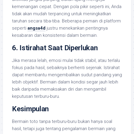
kemenangan cepat. Dengan pola pikir seperti ini, Anda
tidak akan mudah terpancing untuk meningkatkan
taruhan secara tiba-tiba. Beberapa pemain di platform
seperti
angsa4d
justru menekankan pentingnya
kesabaran dan konsistensi dalam bermain.
6. Istirahat Saat Diperlukan
Jika merasa lelah, emosi mulai tidak stabil, atau terlalu
fokus pada hasil, sebaiknya berhenti sejenak. Istirahat
dapat membantu mengembalikan sudut pandang yang
lebih objektif. Bermain dalam kondisi segar jauh lebih
baik daripada memaksakan diri dan mengambil
keputusan terburu-buru.
Kesimpulan
Bermain toto tanpa terburu-buru bukan hanya soal
hasil, tetapi juga tentang pengalaman bermain yang