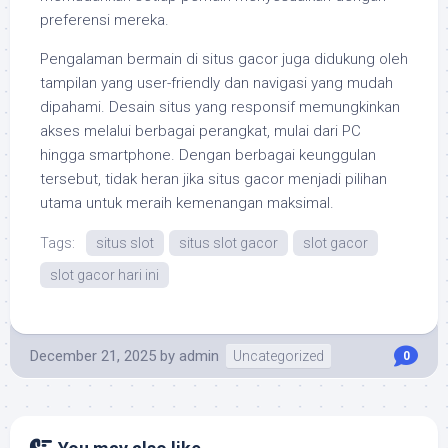
preferensi mereka.
Pengalaman bermain di situs gacor juga didukung oleh
tampilan yang user-friendly dan navigasi yang mudah
dipahami. Desain situs yang responsif memungkinkan
akses melalui berbagai perangkat, mulai dari PC
hingga smartphone. Dengan berbagai keunggulan
tersebut, tidak heran jika situs gacor menjadi pilihan
utama untuk meraih kemenangan maksimal.
Tags:
situs slot
situs slot gacor
slot gacor
slot gacor hari ini
December 21, 2025
by
admin
Uncategorized
0