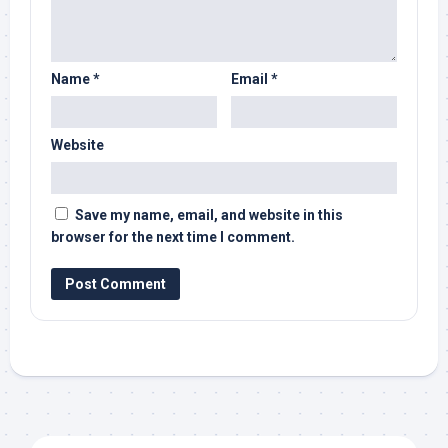
Name
*
Email
*
Website
Save my name, email, and website in this
browser for the next time I comment.