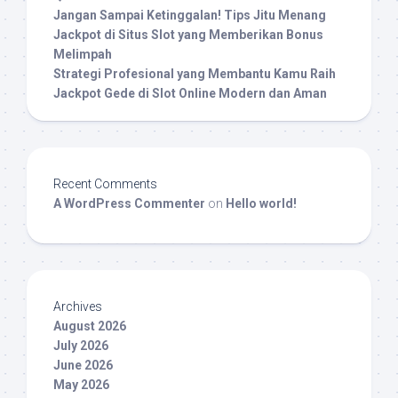
Jangan Sampai Ketinggalan! Tips Jitu Menang
Jackpot di Situs Slot yang Memberikan Bonus
Melimpah
Strategi Profesional yang Membantu Kamu Raih
Jackpot Gede di Slot Online Modern dan Aman
Recent Comments
A WordPress Commenter
on
Hello world!
Archives
August 2026
July 2026
June 2026
May 2026