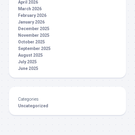
April 2026
March 2026
February 2026
January 2026
December 2025
November 2025
October 2025
September 2025
August 2025
July 2025
June 2025
Categories
Uncategorized