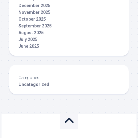
December 2025
November 2025
October 2025
September 2025
August 2025
July 2025
June 2025
Categories
Uncategorized