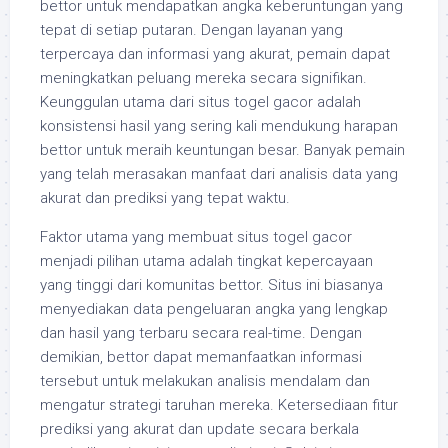
bettor untuk mendapatkan angka keberuntungan yang
tepat di setiap putaran. Dengan layanan yang
terpercaya dan informasi yang akurat, pemain dapat
meningkatkan peluang mereka secara signifikan.
Keunggulan utama dari situs togel gacor adalah
konsistensi hasil yang sering kali mendukung harapan
bettor untuk meraih keuntungan besar. Banyak pemain
yang telah merasakan manfaat dari analisis data yang
akurat dan prediksi yang tepat waktu.
Faktor utama yang membuat situs togel gacor
menjadi pilihan utama adalah tingkat kepercayaan
yang tinggi dari komunitas bettor. Situs ini biasanya
menyediakan data pengeluaran angka yang lengkap
dan hasil yang terbaru secara real-time. Dengan
demikian, bettor dapat memanfaatkan informasi
tersebut untuk melakukan analisis mendalam dan
mengatur strategi taruhan mereka. Ketersediaan fitur
prediksi yang akurat dan update secara berkala