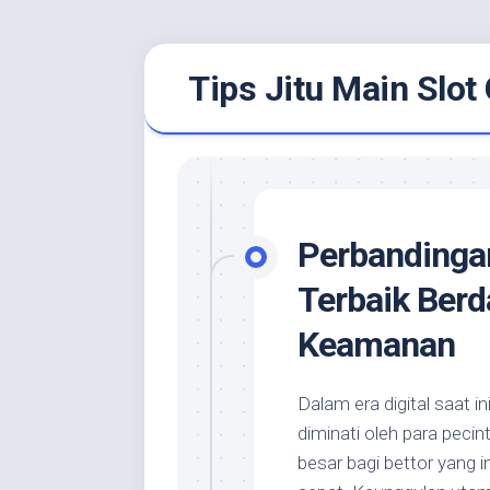
Skip
Tips Jitu Main Slo
to
content
Perbandingan
Terbaik Berd
Keamanan
Dalam era digital saat i
diminati oleh para pecin
besar bagi bettor yang