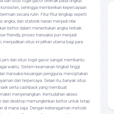
dari situs togel gacor terletak pada tingkat
an konsisten, sehingga memberikan kepercayaan
rmain secara rutin. Fitur-fitur lengkap seperti
s angka, dan statistik harian menjadi nilai
n bettor dalam menentukan angka terbaik.
er-friendly, proses transaksi pun menjadi
 menjadikan situs ini pilihan utama bagi para
4 jam dari situs togel gacor sangat membantu
bagai waktu. Sistem keamanan tingkat tinggi
i dan transaksi keuangan pengguna, menciptakan
aman dan terpercaya. Selain itu, banyak situs
arik serta cashback yang membuat
emakin menyenangkan. Kemudahan akses
le dan desktop memungkinkan bettor untuk tetap
dan di mana saja. Dengan keberagaman metode