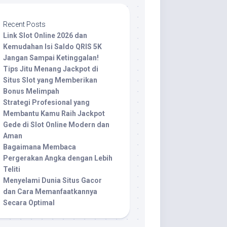
Recent Posts
Link Slot Online 2026 dan
Kemudahan Isi Saldo QRIS 5K
Jangan Sampai Ketinggalan!
Tips Jitu Menang Jackpot di
Situs Slot yang Memberikan
Bonus Melimpah
Strategi Profesional yang
Membantu Kamu Raih Jackpot
Gede di Slot Online Modern dan
Aman
Bagaimana Membaca
Pergerakan Angka dengan Lebih
Teliti
Menyelami Dunia Situs Gacor
dan Cara Memanfaatkannya
Secara Optimal