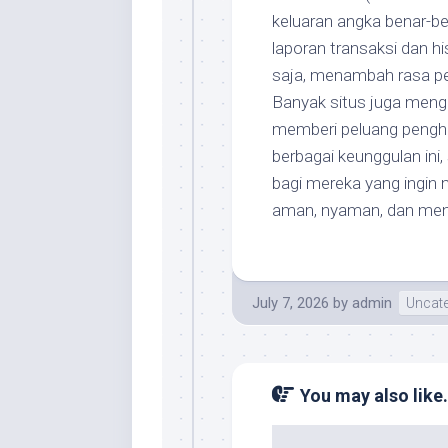
keluaran angka benar-ben
laporan transaksi dan h
saja, menambah rasa pe
Banyak situs juga mengint
memberi peluang pengha
berbagai keunggulan ini,
bagi mereka yang ingin 
aman, nyaman, dan me
July 7, 2026
by
admin
Uncate
You may also like.