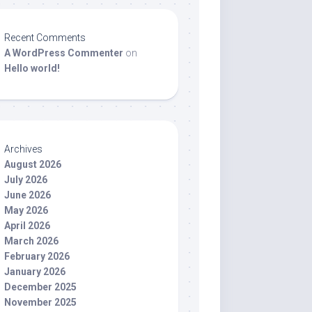
Recent Comments
A WordPress Commenter
on
Hello world!
Archives
August 2026
July 2026
June 2026
May 2026
April 2026
March 2026
February 2026
January 2026
December 2025
November 2025