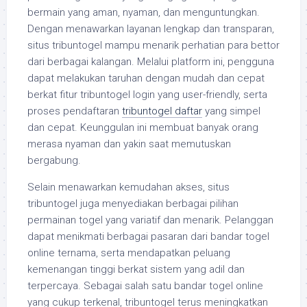
bermain yang aman, nyaman, dan menguntungkan.
Dengan menawarkan layanan lengkap dan transparan,
situs tribuntogel mampu menarik perhatian para bettor
dari berbagai kalangan. Melalui platform ini, pengguna
dapat melakukan taruhan dengan mudah dan cepat
berkat fitur tribuntogel login yang user-friendly, serta
proses pendaftaran
tribuntogel daftar
yang simpel
dan cepat. Keunggulan ini membuat banyak orang
merasa nyaman dan yakin saat memutuskan
bergabung.
Selain menawarkan kemudahan akses, situs
tribuntogel juga menyediakan berbagai pilihan
permainan togel yang variatif dan menarik. Pelanggan
dapat menikmati berbagai pasaran dari bandar togel
online ternama, serta mendapatkan peluang
kemenangan tinggi berkat sistem yang adil dan
terpercaya. Sebagai salah satu bandar togel online
yang cukup terkenal, tribuntogel terus meningkatkan