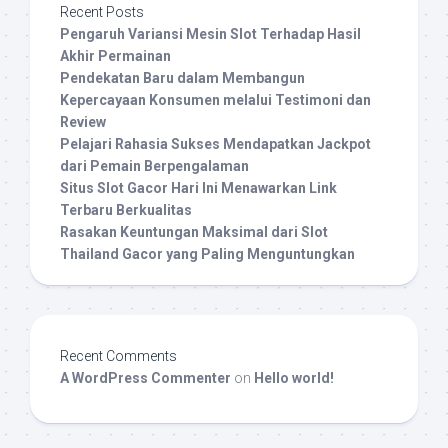
Recent Posts
Pengaruh Variansi Mesin Slot Terhadap Hasil
Akhir Permainan
Pendekatan Baru dalam Membangun
Kepercayaan Konsumen melalui Testimoni dan
Review
Pelajari Rahasia Sukses Mendapatkan Jackpot
dari Pemain Berpengalaman
Situs Slot Gacor Hari Ini Menawarkan Link
Terbaru Berkualitas
Rasakan Keuntungan Maksimal dari Slot
Thailand Gacor yang Paling Menguntungkan
Recent Comments
A WordPress Commenter
on
Hello world!