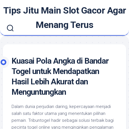
Skip
Tips Jitu Main Slot Gacor Agar
to
content
Menang Terus
Kuasai Pola Angka di Bandar
Togel untuk Mendapatkan
Hasil Lebih Akurat dan
Menguntungkan
Dalam dunia perjudian daring, kepercayaan menjadi
salah satu faktor utama yang menentukan pilihan
pemain. Tribuntogel hadir sebagai solusi terbaik bagi
pecinta togel online yang menginginkan pengalaman