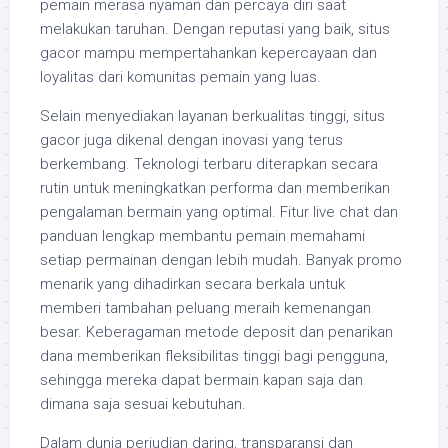
pemain merasa nyaman dan percaya diri saat
melakukan taruhan. Dengan reputasi yang baik, situs
gacor mampu mempertahankan kepercayaan dan
loyalitas dari komunitas pemain yang luas.
Selain menyediakan layanan berkualitas tinggi, situs
gacor juga dikenal dengan inovasi yang terus
berkembang. Teknologi terbaru diterapkan secara
rutin untuk meningkatkan performa dan memberikan
pengalaman bermain yang optimal. Fitur live chat dan
panduan lengkap membantu pemain memahami
setiap permainan dengan lebih mudah. Banyak promo
menarik yang dihadirkan secara berkala untuk
memberi tambahan peluang meraih kemenangan
besar. Keberagaman metode deposit dan penarikan
dana memberikan fleksibilitas tinggi bagi pengguna,
sehingga mereka dapat bermain kapan saja dan
dimana saja sesuai kebutuhan.
Dalam dunia perjudian daring, transparansi dan