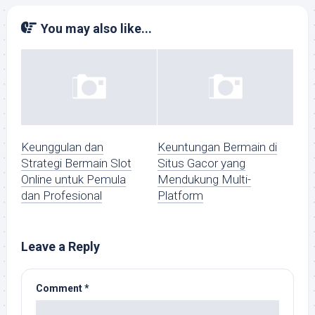
You may also like...
Keunggulan dan
Keuntungan Bermain di
Strategi Bermain Slot
Situs Gacor yang
Online untuk Pemula
Mendukung Multi-
dan Profesional
Platform
Leave a Reply
Comment
*