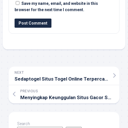
Save my name, email, and website in this
browser for the next time I comment.
NEXT
Sedaptogel Situs Togel Online Terpercaya dengan Layanan Profesional dan Keamanan Terjamin
PREVIOUS
Menyingkap Keunggulan Situs Gacor Sedaptogel untuk Pemain Judi Online
Search