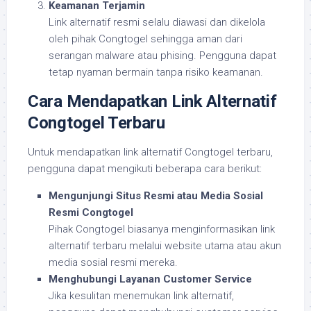
Keamanan Terjamin
Link alternatif resmi selalu diawasi dan dikelola
oleh pihak Congtogel sehingga aman dari
serangan malware atau phising. Pengguna dapat
tetap nyaman bermain tanpa risiko keamanan.
Cara Mendapatkan Link Alternatif
Congtogel Terbaru
Untuk mendapatkan link alternatif Congtogel terbaru,
pengguna dapat mengikuti beberapa cara berikut:
Mengunjungi Situs Resmi atau Media Sosial
Resmi Congtogel
Pihak Congtogel biasanya menginformasikan link
alternatif terbaru melalui website utama atau akun
media sosial resmi mereka.
Menghubungi Layanan Customer Service
Jika kesulitan menemukan link alternatif,