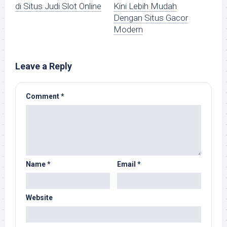
di Situs Judi Slot Online
Kini Lebih Mudah
Dengan Situs Gacor
Modern
Leave a Reply
Comment
*
Name
*
Email
*
Website