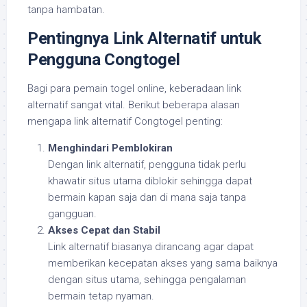
tanpa hambatan.
Pentingnya Link Alternatif untuk
Pengguna Congtogel
Bagi para pemain togel online, keberadaan link
alternatif sangat vital. Berikut beberapa alasan
mengapa link alternatif Congtogel penting:
Menghindari Pemblokiran
Dengan link alternatif, pengguna tidak perlu
khawatir situs utama diblokir sehingga dapat
bermain kapan saja dan di mana saja tanpa
gangguan.
Akses Cepat dan Stabil
Link alternatif biasanya dirancang agar dapat
memberikan kecepatan akses yang sama baiknya
dengan situs utama, sehingga pengalaman
bermain tetap nyaman.