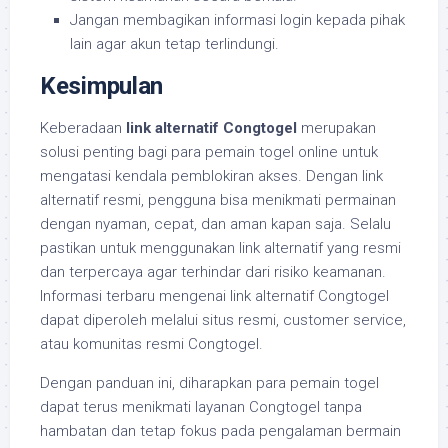
Jangan membagikan informasi login kepada pihak
lain agar akun tetap terlindungi.
Kesimpulan
Keberadaan
link alternatif Congtogel
merupakan
solusi penting bagi para pemain togel online untuk
mengatasi kendala pemblokiran akses. Dengan link
alternatif resmi, pengguna bisa menikmati permainan
dengan nyaman, cepat, dan aman kapan saja. Selalu
pastikan untuk menggunakan link alternatif yang resmi
dan terpercaya agar terhindar dari risiko keamanan.
Informasi terbaru mengenai link alternatif Congtogel
dapat diperoleh melalui situs resmi, customer service,
atau komunitas resmi Congtogel.
Dengan panduan ini, diharapkan para pemain togel
dapat terus menikmati layanan Congtogel tanpa
hambatan dan tetap fokus pada pengalaman bermain