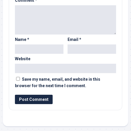
Comment
*
Name
*
Email
*
Website
Save my name, email, and website in this
browser for the next time I comment.