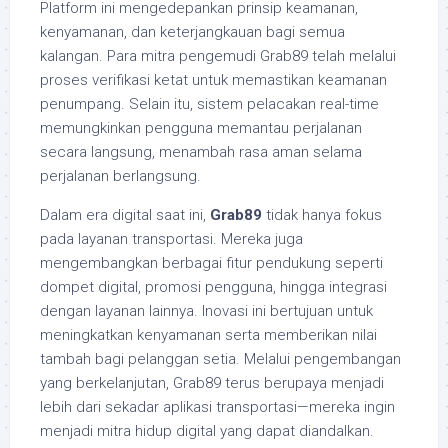
Platform ini mengedepankan prinsip keamanan,
kenyamanan, dan keterjangkauan bagi semua
kalangan. Para mitra pengemudi Grab89 telah melalui
proses verifikasi ketat untuk memastikan keamanan
penumpang. Selain itu, sistem pelacakan real-time
memungkinkan pengguna memantau perjalanan
secara langsung, menambah rasa aman selama
perjalanan berlangsung.
Dalam era digital saat ini,
Grab89
tidak hanya fokus
pada layanan transportasi. Mereka juga
mengembangkan berbagai fitur pendukung seperti
dompet digital, promosi pengguna, hingga integrasi
dengan layanan lainnya. Inovasi ini bertujuan untuk
meningkatkan kenyamanan serta memberikan nilai
tambah bagi pelanggan setia. Melalui pengembangan
yang berkelanjutan, Grab89 terus berupaya menjadi
lebih dari sekadar aplikasi transportasi—mereka ingin
menjadi mitra hidup digital yang dapat diandalkan.