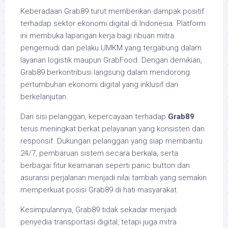
Keberadaan Grab89 turut memberikan dampak positif
terhadap sektor ekonomi digital di Indonesia. Platform
ini membuka lapangan kerja bagi ribuan mitra
pengemudi dan pelaku UMKM yang tergabung dalam
layanan logistik maupun GrabFood. Dengan demikian,
Grab89 berkontribusi langsung dalam mendorong
pertumbuhan ekonomi digital yang inklusif dan
berkelanjutan.
Dari sisi pelanggan, kepercayaan terhadap
Grab89
terus meningkat berkat pelayanan yang konsisten dan
responsif. Dukungan pelanggan yang siap membantu
24/7, pembaruan sistem secara berkala, serta
berbagai fitur keamanan seperti panic button dan
asuransi perjalanan menjadi nilai tambah yang semakin
memperkuat posisi Grab89 di hati masyarakat.
Kesimpulannya, Grab89 tidak sekadar menjadi
penyedia transportasi digital, tetapi juga mitra