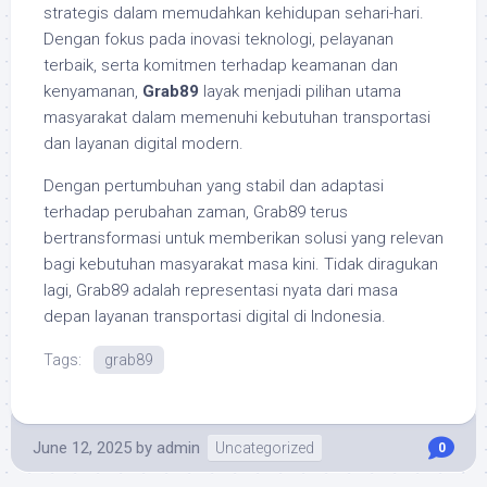
strategis dalam memudahkan kehidupan sehari-hari.
Dengan fokus pada inovasi teknologi, pelayanan
terbaik, serta komitmen terhadap keamanan dan
kenyamanan,
Grab89
layak menjadi pilihan utama
masyarakat dalam memenuhi kebutuhan transportasi
dan layanan digital modern.
Dengan pertumbuhan yang stabil dan adaptasi
terhadap perubahan zaman, Grab89 terus
bertransformasi untuk memberikan solusi yang relevan
bagi kebutuhan masyarakat masa kini. Tidak diragukan
lagi, Grab89 adalah representasi nyata dari masa
depan layanan transportasi digital di Indonesia.
Tags:
grab89
June 12, 2025
by
admin
Uncategorized
0