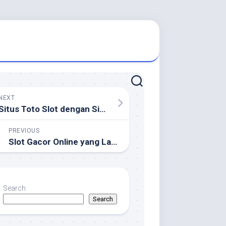
NEXT
Situs Toto Slot dengan Sistem Fair dan Anti Curang
PREVIOUS
Slot Gacor Online yang Lagi Panas
Search
Search