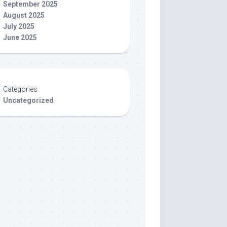
September 2025
August 2025
July 2025
June 2025
Categories
Uncategorized