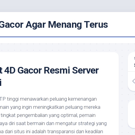
t Gacor Agar Menang Terus
ot 4D Gacor Resmi Server
i
 RTP tinggi menawarkan peluang kemenangan
emain yang ingin meningkatkan peluang mereka
 tingkat pengembalian yang optimal, pemain
aya diri saat bermain dan mengatur strategi yang
dari situs ini adalah transparansi dan keadilan