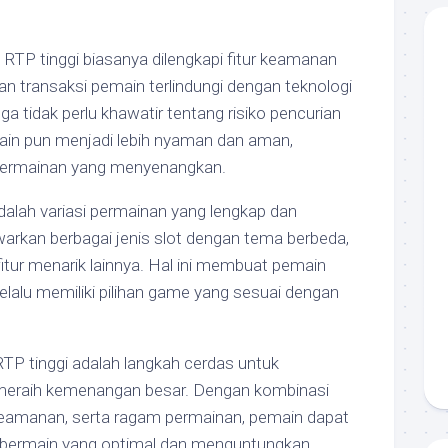
ot RTP tinggi biasanya dilengkapi fitur keamanan
an transaksi pemain terlindungi dengan teknologi
gga tidak perlu khawatir tentang risiko pencurian
in pun menjadi lebih nyaman dan aman,
ermainan yang menyenangkan.
adalah variasi permainan yang lengkap dan
warkan berbagai jenis slot dengan tema berbeda,
itur menarik lainnya. Hal ini membuat pemain
elalu memiliki pilihan game yang sesuai dengan
 RTP tinggi adalah langkah cerdas untuk
meraih kemenangan besar. Dengan kombinasi
r keamanan, serta ragam permainan, pemain dapat
bermain yang optimal dan menguntungkan.