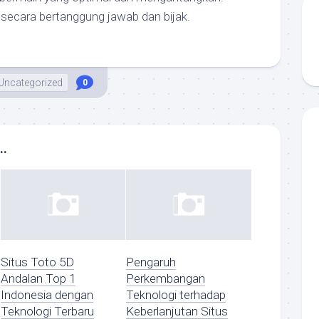
 secara bertanggung jawab dan bijak.
Uncategorized
0
..
Situs Toto 5D
Pengaruh
Andalan Top 1
Perkembangan
Indonesia dengan
Teknologi terhadap
Teknologi Terbaru
Keberlanjutan Situs