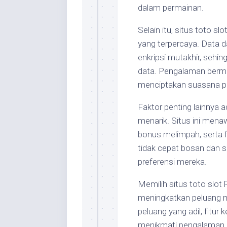
dalam permainan.
Selain itu, situs toto sl
yang terpercaya. Data d
enkripsi mutakhir, sehin
data. Pengalaman berma
menciptakan suasana p
Faktor penting lainnya 
menarik. Situs ini mena
bonus melimpah, serta f
tidak cepat bosan dan s
preferensi mereka.
Memilih situs toto slot
meningkatkan peluang 
peluang yang adil, fitu
menikmati pengalaman 