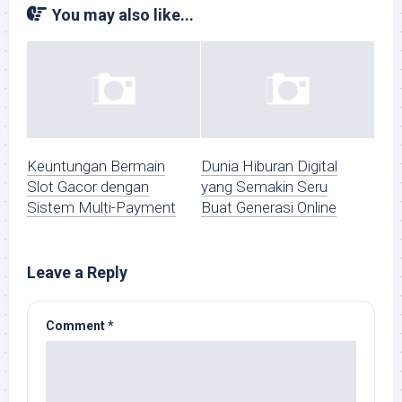
You may also like...
Keuntungan Bermain
Dunia Hiburan Digital
Slot Gacor dengan
yang Semakin Seru
Sistem Multi-Payment
Buat Generasi Online
Leave a Reply
Comment
*