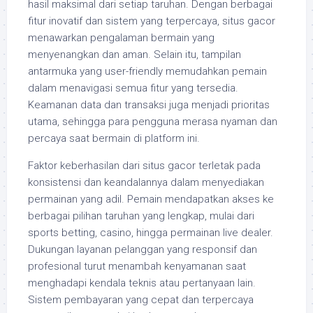
hasil maksimal dari setiap taruhan. Dengan berbagai
fitur inovatif dan sistem yang terpercaya, situs gacor
menawarkan pengalaman bermain yang
menyenangkan dan aman. Selain itu, tampilan
antarmuka yang user-friendly memudahkan pemain
dalam menavigasi semua fitur yang tersedia.
Keamanan data dan transaksi juga menjadi prioritas
utama, sehingga para pengguna merasa nyaman dan
percaya saat bermain di platform ini.
Faktor keberhasilan dari situs gacor terletak pada
konsistensi dan keandalannya dalam menyediakan
permainan yang adil. Pemain mendapatkan akses ke
berbagai pilihan taruhan yang lengkap, mulai dari
sports betting, casino, hingga permainan live dealer.
Dukungan layanan pelanggan yang responsif dan
profesional turut menambah kenyamanan saat
menghadapi kendala teknis atau pertanyaan lain.
Sistem pembayaran yang cepat dan terpercaya