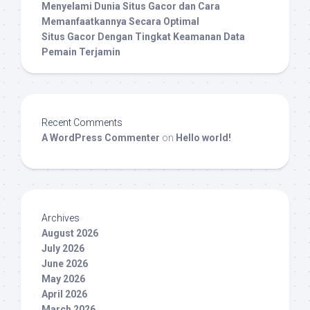
Menyelami Dunia Situs Gacor dan Cara
Memanfaatkannya Secara Optimal
Situs Gacor Dengan Tingkat Keamanan Data
Pemain Terjamin
Recent Comments
A WordPress Commenter
on
Hello world!
Archives
August 2026
July 2026
June 2026
May 2026
April 2026
March 2026