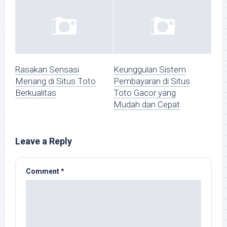
Rasakan Sensasi
Keunggulan Sistem
Menang di Situs Toto
Pembayaran di Situs
Berkualitas
Toto Gacor yang
Mudah dan Cepat
Leave a Reply
Comment
*