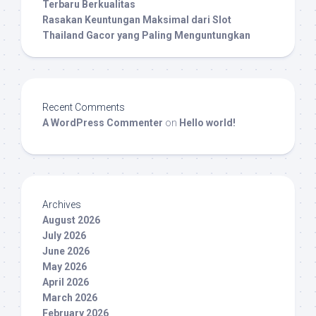
Terbaru Berkualitas
Rasakan Keuntungan Maksimal dari Slot
Thailand Gacor yang Paling Menguntungkan
Recent Comments
A WordPress Commenter
on
Hello world!
Archives
August 2026
July 2026
June 2026
May 2026
April 2026
March 2026
February 2026