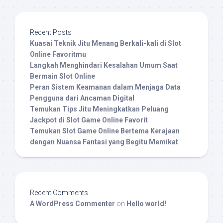
Recent Posts
Kuasai Teknik Jitu Menang Berkali-kali di Slot
Online Favoritmu
Langkah Menghindari Kesalahan Umum Saat
Bermain Slot Online
Peran Sistem Keamanan dalam Menjaga Data
Pengguna dari Ancaman Digital
Temukan Tips Jitu Meningkatkan Peluang
Jackpot di Slot Game Online Favorit
Temukan Slot Game Online Bertema Kerajaan
dengan Nuansa Fantasi yang Begitu Memikat
Recent Comments
A WordPress Commenter
on
Hello world!