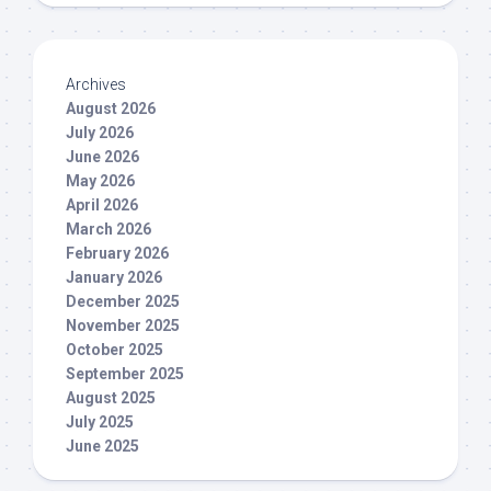
Archives
August 2026
July 2026
June 2026
May 2026
April 2026
March 2026
February 2026
January 2026
December 2025
November 2025
October 2025
September 2025
August 2025
July 2025
June 2025