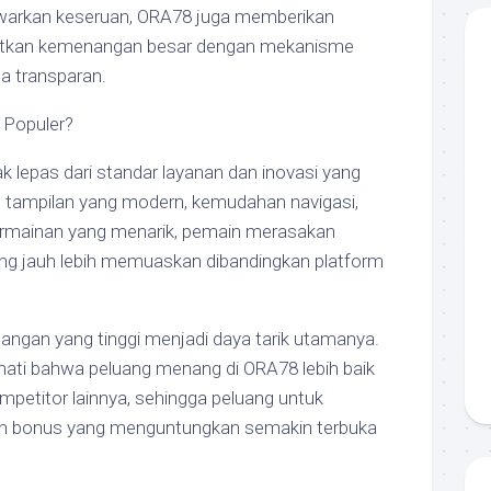
awarkan keseruan, ORA78 juga memberikan
atkan kemenangan besar dengan mekanisme
ta transparan.
Populer?
k lepas dari standar layanan dan inovasi yang
n tampilan yang modern, kemudahan navigasi,
permainan yang menarik, pemain merasakan
g jauh lebih memuaskan dibandingkan platform
enangan yang tinggi menjadi daya tarik utamanya.
ti bahwa peluang menang di ORA78 lebih baik
petitor lainnya, sehingga peluang untuk
n bonus yang menguntungkan semakin terbuka