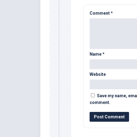
Comment
*
Name
*
Website
Save my name, email,
comment.