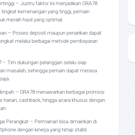
tinggi – Justru faktor ini menjadikan ORA78
 tingkat kemenangan yang tinggi, pemain
k meraih hasil yang optimal.
man – Proses deposit maupun penarikan dapat
singkat melalui berbagai metode pembayaran
 – Tim dukungan pelanggan selalu siap
n masalah, sehingga pemain dapat merasa
saja.
limpah – ORA78 menawarkan berbagai promosi
us harian, cashback, hingga acara khusus dengan
an.
ai Perangkat – Permainan bisa dimainkan di
rtphone dengan kinerja yang tetap stabil.