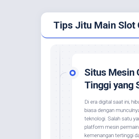
Skip
Tips Jitu Main Slo
to
content
Situs Mesin 
Tinggi yang 
Di era digital saat ini,
biasa dengan munculnya
teknologi. Salah satu y
platform mesin permaina
kemenangan tertinggi da