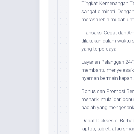
Tingkat Kemenangan Ter
sangat diminati. Dengan
merasa lebih mudah untu
Transaksi Cepat dan A
dilakukan dalam waktu 
yang terpercaya.
Layanan Pelanggan 24/7
membantu menyelesaika
nyaman bermain kapan 
Bonus dan Promosi Ber
menarik, mulai dari bon
hadiah yang mengesank
Dapat Diakses di Berbag
laptop, tablet, atau sma