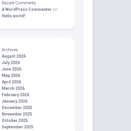
Recent Comments
A WordPress Commenter
on
Hello world!
Archives
August 2026
July 2026
June 2026
May 2026
April 2026
March 2026
February 2026
January 2026
December 2025
November 2025
October 2025
September 2025