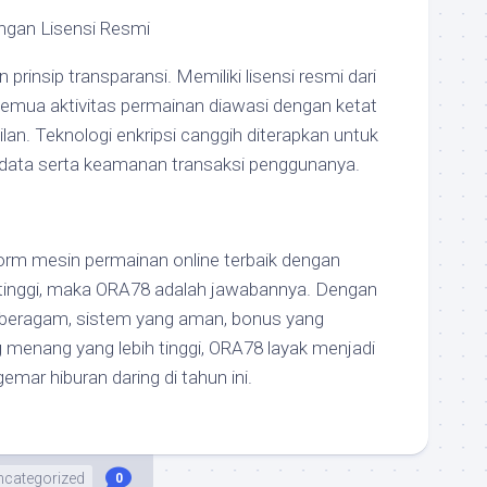
ngan Lisensi Resmi
rinsip transparansi. Memiliki lisensi resmi dari
semua aktivitas permainan diawasi dengan ketat
an. Teknologi enkripsi canggih diterapkan untuk
 data serta keamanan transaksi penggunanya.
orm mesin permainan online terbaik dengan
tinggi, maka ORA78 adalah jawabannya. Dengan
 beragam, sistem yang aman, bonus yang
 menang yang lebih tinggi, ORA78 layak menjadi
emar hiburan daring di tahun ini.
ncategorized
0