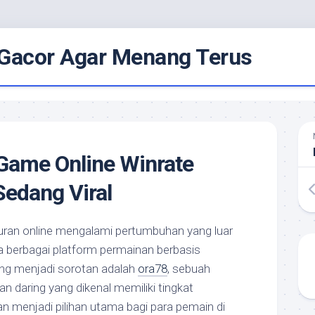
t Gacor Agar Menang Terus
Game Online Winrate
Sedang Viral
 hiburan online mengalami pertumbuhan yang luar
 berbagai platform permainan berbasis
ang menjadi sorotan adalah
ora78
, sebuah
n daring yang dikenal memiliki tingkat
n menjadi pilihan utama bagi para pemain di