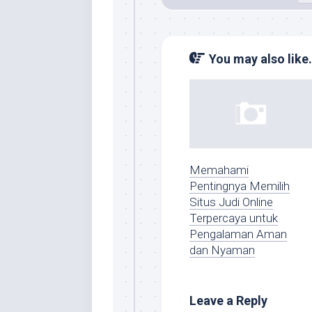
You may also like.
Memahami
Pentingnya Memilih
Situs Judi Online
Terpercaya untuk
Pengalaman Aman
dan Nyaman
Leave a Reply