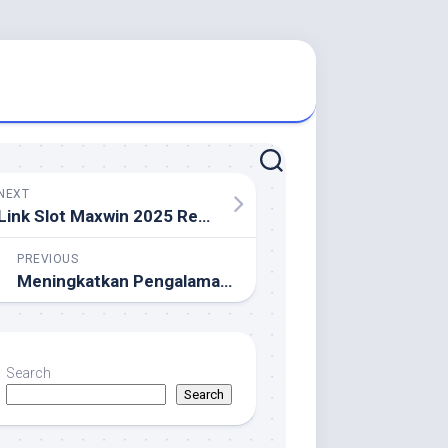
NEXT
Link Slot Maxwin 2025 Resmi Populer Gacor
PREVIOUS
Meningkatkan Pengalaman Hiburan Digital dengan Platform Terpercaya dan Aman
Search
Search