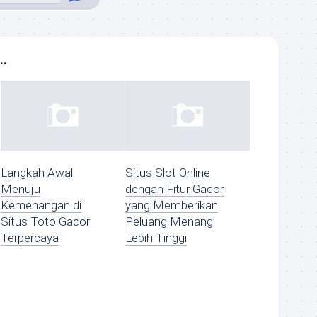
..
Langkah Awal
Situs Slot Online
Menuju
dengan Fitur Gacor
Kemenangan di
yang Memberikan
Situs Toto Gacor
Peluang Menang
Terpercaya
Lebih Tinggi