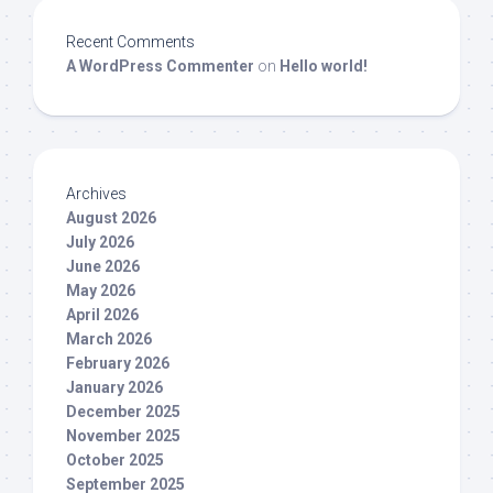
Recent Comments
A WordPress Commenter
on
Hello world!
Archives
August 2026
July 2026
June 2026
May 2026
April 2026
March 2026
February 2026
January 2026
December 2025
November 2025
October 2025
September 2025