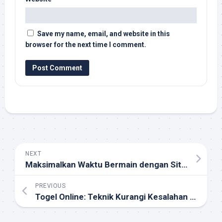
Save my name, email, and website in this
browser for the next time I comment.
NEXT
Maksimalkan Waktu Bermain dengan Situs Game Online Profesional
PREVIOUS
Togel Online: Teknik Kurangi Kesalahan Umum