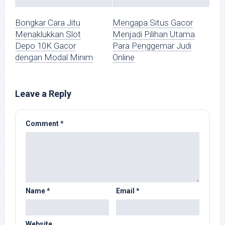
Bongkar Cara Jitu
Mengapa Situs Gacor
Menaklukkan Slot
Menjadi Pilihan Utama
Depo 10K Gacor
Para Penggemar Judi
dengan Modal Minim
Online
Leave a Reply
Comment
*
Name
*
Email
*
Website