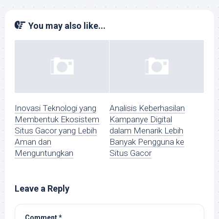
You may also like...
Inovasi Teknologi yang
Analisis Keberhasilan
Membentuk Ekosistem
Kampanye Digital
Situs Gacor yang Lebih
dalam Menarik Lebih
Aman dan
Banyak Pengguna ke
Menguntungkan
Situs Gacor
Leave a Reply
Comment
*