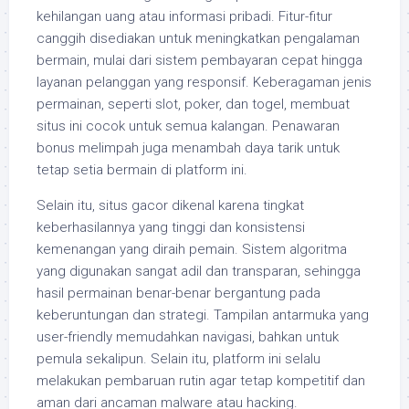
kehilangan uang atau informasi pribadi. Fitur-fitur
canggih disediakan untuk meningkatkan pengalaman
bermain, mulai dari sistem pembayaran cepat hingga
layanan pelanggan yang responsif. Keberagaman jenis
permainan, seperti slot, poker, dan togel, membuat
situs ini cocok untuk semua kalangan. Penawaran
bonus melimpah juga menambah daya tarik untuk
tetap setia bermain di platform ini.
Selain itu, situs gacor dikenal karena tingkat
keberhasilannya yang tinggi dan konsistensi
kemenangan yang diraih pemain. Sistem algoritma
yang digunakan sangat adil dan transparan, sehingga
hasil permainan benar-benar bergantung pada
keberuntungan dan strategi. Tampilan antarmuka yang
user-friendly memudahkan navigasi, bahkan untuk
pemula sekalipun. Selain itu, platform ini selalu
melakukan pembaruan rutin agar tetap kompetitif dan
aman dari ancaman malware atau hacking.