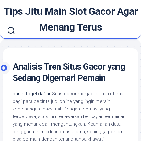
Skip
Tips Jitu Main Slot Gacor Agar
to
content
Menang Terus
Analisis Tren Situs Gacor yang
Sedang Digemari Pemain
panentogel daftar
Situs gacor menjadi pilihan utama
bagi para pecinta judi online yang ingin meraih
kemenangan maksimal. Dengan reputasi yang
terpercaya, situs ini menawarkan berbagai permainan
yang menarik dan menguntungkan. Keamanan data
pengguna menjadi prioritas utama, sehingga pemain
bisa bermain dengan tenang tanpa khawatir