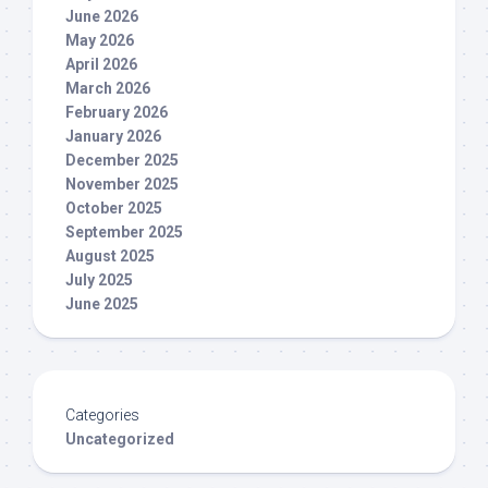
June 2026
May 2026
April 2026
March 2026
February 2026
January 2026
December 2025
November 2025
October 2025
September 2025
August 2025
July 2025
June 2025
Categories
Uncategorized