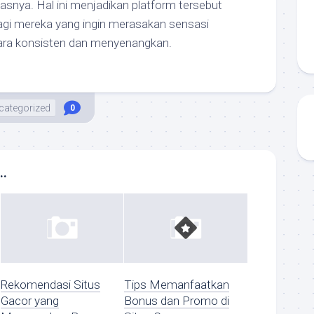
asnya. Hal ini menjadikan platform tersebut
agi mereka yang ingin merasakan sensasi
ra konsisten dan menyenangkan.
categorized
0
..
Rekomendasi Situs
Tips Memanfaatkan
Gacor yang
Bonus dan Promo di