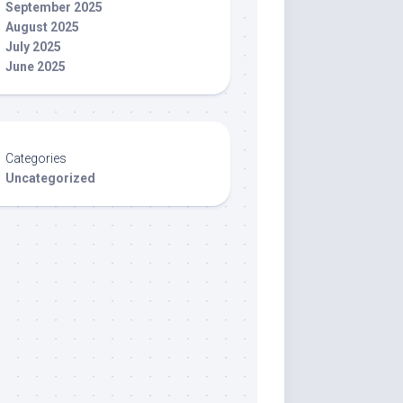
September 2025
August 2025
July 2025
June 2025
Categories
Uncategorized