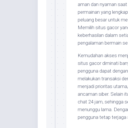
aman dan nyaman saat b
permainan yang lengkap 
peluang besar untuk me
Memilih situs gacor ya
keberhasilan dalam seti
pengalaman bermain s
Kemudahan akses menja
situs gacor diminati ban
pengguna dapat dengan
melakukan transaksi de
menjadi prioritas utama,
ancaman siber. Selain i
chat 24 jam, sehingga s
menunggu lama. Dengan
pengguna tetap terjaga 