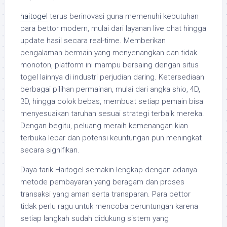
haitogel
terus berinovasi guna memenuhi kebutuhan
para bettor modern, mulai dari layanan live chat hingga
update hasil secara real-time. Memberikan
pengalaman bermain yang menyenangkan dan tidak
monoton, platform ini mampu bersaing dengan situs
togel lainnya di industri perjudian daring. Ketersediaan
berbagai pilihan permainan, mulai dari angka shio, 4D,
3D, hingga colok bebas, membuat setiap pemain bisa
menyesuaikan taruhan sesuai strategi terbaik mereka.
Dengan begitu, peluang meraih kemenangan kian
terbuka lebar dan potensi keuntungan pun meningkat
secara signifikan.
Daya tarik Haitogel semakin lengkap dengan adanya
metode pembayaran yang beragam dan proses
transaksi yang aman serta transparan. Para bettor
tidak perlu ragu untuk mencoba peruntungan karena
setiap langkah sudah didukung sistem yang