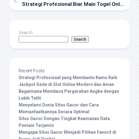
Strategi Profesional Biar Main Togel Online Lebih Terarah
Search
Search
Recent Posts
Strategi Profesional yang Membantu Kamu Raih
Jackpot Gede di Slot Online Modern dan Aman
Bagaimana Membaca Pergerakan Angka dengan
Lebih Teliti
Menyelami Dunia Situs Gacor dan Cara
Memanfaatkannya Secara Optimal
Situs Gacor Dengan Tingkat Keamanan Data
Pemain Terjamin
Mengapa Situs Gacor Menjadi Pilihan Favorit di