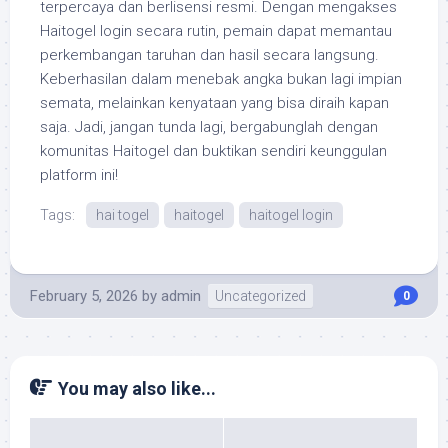
terpercaya dan berlisensi resmi. Dengan mengakses
Haitogel login secara rutin, pemain dapat memantau
perkembangan taruhan dan hasil secara langsung.
Keberhasilan dalam menebak angka bukan lagi impian
semata, melainkan kenyataan yang bisa diraih kapan
saja. Jadi, jangan tunda lagi, bergabunglah dengan
komunitas Haitogel dan buktikan sendiri keunggulan
platform ini!
Tags:
hai togel
haitogel
haitogel login
February 5, 2026
by
admin
Uncategorized
0
You may also like...