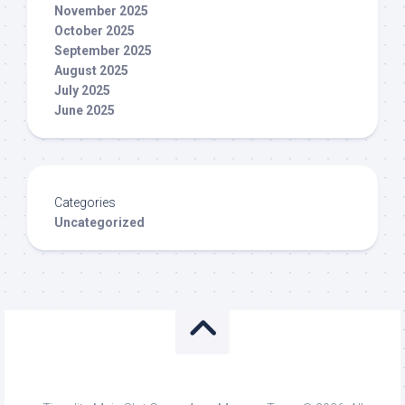
November 2025
October 2025
September 2025
August 2025
July 2025
June 2025
Categories
Uncategorized