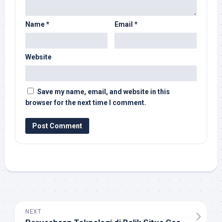
Name
*
Email
*
Website
Save my name, email, and website in this
browser for the next time I comment.
NEXT