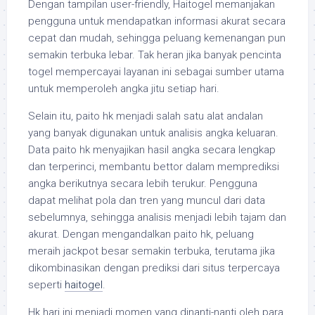
Dengan tampilan user-friendly, Haitogel memanjakan
pengguna untuk mendapatkan informasi akurat secara
cepat dan mudah, sehingga peluang kemenangan pun
semakin terbuka lebar. Tak heran jika banyak pencinta
togel mempercayai layanan ini sebagai sumber utama
untuk memperoleh angka jitu setiap hari.
Selain itu, paito hk menjadi salah satu alat andalan
yang banyak digunakan untuk analisis angka keluaran.
Data paito hk menyajikan hasil angka secara lengkap
dan terperinci, membantu bettor dalam memprediksi
angka berikutnya secara lebih terukur. Pengguna
dapat melihat pola dan tren yang muncul dari data
sebelumnya, sehingga analisis menjadi lebih tajam dan
akurat. Dengan mengandalkan paito hk, peluang
meraih jackpot besar semakin terbuka, terutama jika
dikombinasikan dengan prediksi dari situs terpercaya
seperti
haitogel
.
Hk hari ini menjadi momen yang dinanti-nanti oleh para