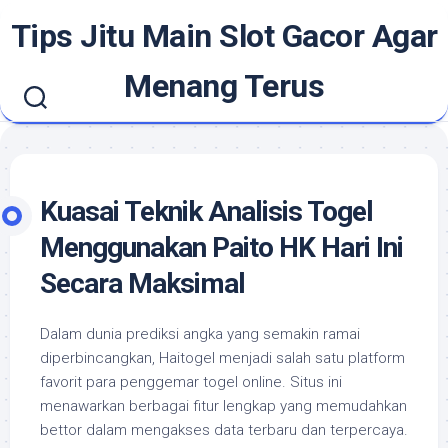
Skip
Tips Jitu Main Slot Gacor Agar
to
content
Menang Terus
Kuasai Teknik Analisis Togel
Menggunakan Paito HK Hari Ini
Secara Maksimal
Dalam dunia prediksi angka yang semakin ramai
diperbincangkan, Haitogel menjadi salah satu platform
favorit para penggemar togel online. Situs ini
menawarkan berbagai fitur lengkap yang memudahkan
bettor dalam mengakses data terbaru dan terpercaya.