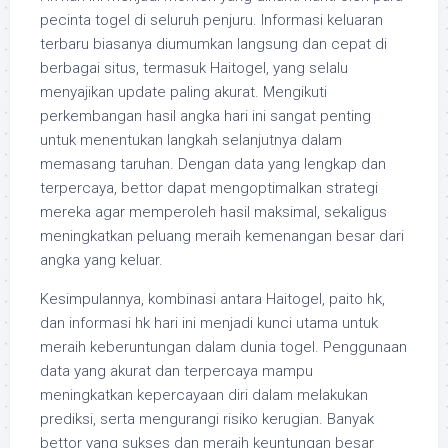
pecinta togel di seluruh penjuru. Informasi keluaran
terbaru biasanya diumumkan langsung dan cepat di
berbagai situs, termasuk Haitogel, yang selalu
menyajikan update paling akurat. Mengikuti
perkembangan hasil angka hari ini sangat penting
untuk menentukan langkah selanjutnya dalam
memasang taruhan. Dengan data yang lengkap dan
terpercaya, bettor dapat mengoptimalkan strategi
mereka agar memperoleh hasil maksimal, sekaligus
meningkatkan peluang meraih kemenangan besar dari
angka yang keluar.
Kesimpulannya, kombinasi antara Haitogel, paito hk,
dan informasi hk hari ini menjadi kunci utama untuk
meraih keberuntungan dalam dunia togel. Penggunaan
data yang akurat dan terpercaya mampu
meningkatkan kepercayaan diri dalam melakukan
prediksi, serta mengurangi risiko kerugian. Banyak
bettor yang sukses dan meraih keuntungan besar