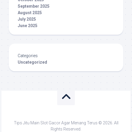
September 2025
August 2025
July 2025
June 2025
Categories
Uncategorized
Tips Jitu Main Slot Gacor Agar Menang Terus © 2026. All
Rights Reserved.