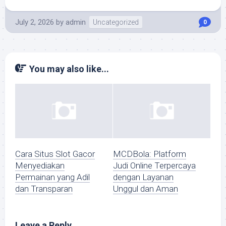
July 2, 2026
by
admin
Uncategorized
0
You may also like...
Cara Situs Slot Gacor
MCDBola: Platform
Menyediakan
Judi Online Terpercaya
Permainan yang Adil
dengan Layanan
dan Transparan
Unggul dan Aman
Leave a Reply