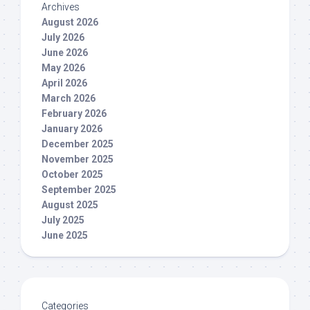
Archives
August 2026
July 2026
June 2026
May 2026
April 2026
March 2026
February 2026
January 2026
December 2025
November 2025
October 2025
September 2025
August 2025
July 2025
June 2025
Categories