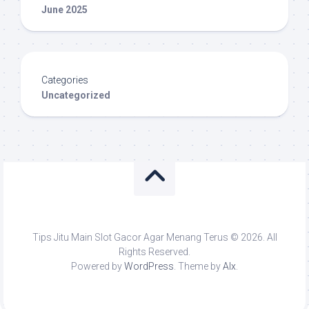
June 2025
Categories
Uncategorized
Tips Jitu Main Slot Gacor Agar Menang Terus © 2026. All
Rights Reserved.
Powered by
WordPress
. Theme by
Alx
.