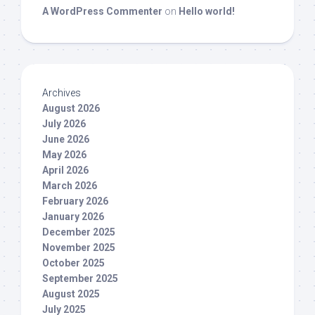
A WordPress Commenter
on
Hello world!
Archives
August 2026
July 2026
June 2026
May 2026
April 2026
March 2026
February 2026
January 2026
December 2025
November 2025
October 2025
September 2025
August 2025
July 2025