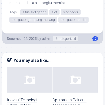
membuat dunia slot begitu memikat.
Tags:
situs slot gacor
slot
slot gacor
slot gacor gampang menang
slot gacor hari ini
December 22, 2025
by
admin
Uncategorized
0
You may also like...
Inovasi Teknologi
Optimalkan Peluang