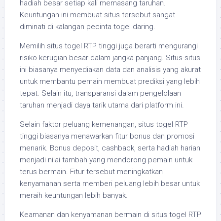
hadiah besar setiap kali memasang taruhan.
Keuntungan ini membuat situs tersebut sangat
diminati di kalangan pecinta togel daring.
Memilih situs togel RTP tinggi juga berarti mengurangi
risiko kerugian besar dalam jangka panjang. Situs-situs
ini biasanya menyediakan data dan analisis yang akurat
untuk membantu pemain membuat prediksi yang lebih
tepat. Selain itu, transparansi dalam pengelolaan
taruhan menjadi daya tarik utama dari platform ini.
Selain faktor peluang kemenangan, situs togel RTP
tinggi biasanya menawarkan fitur bonus dan promosi
menarik. Bonus deposit, cashback, serta hadiah harian
menjadi nilai tambah yang mendorong pemain untuk
terus bermain. Fitur tersebut meningkatkan
kenyamanan serta memberi peluang lebih besar untuk
meraih keuntungan lebih banyak.
Keamanan dan kenyamanan bermain di situs togel RTP