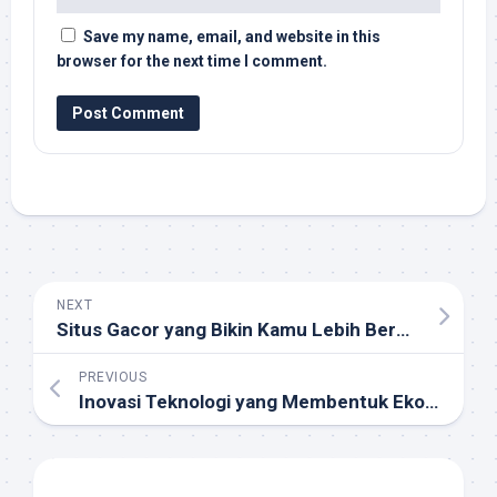
Save my name, email, and website in this
browser for the next time I comment.
NEXT
Situs Gacor yang Bikin Kamu Lebih Beruntung!
PREVIOUS
Inovasi Teknologi yang Membentuk Ekosistem Situs Gacor yang Lebih Aman dan Menguntungkan