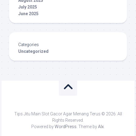
August 2025
July 2025
June 2025
Categories
Uncategorized
Tips Jitu Main Slot Gacor Agar Menang Terus © 2026. All
Rights Reserved.
Powered by
WordPress
. Theme by
Alx
.