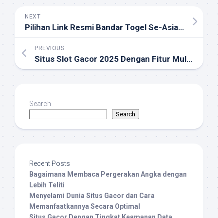
NEXT
Pilihan Link Resmi Bandar Togel Se-Asia Anti Ribet
PREVIOUS
Situs Slot Gacor 2025 Dengan Fitur Multi Spin
Search
Search
Recent Posts
Bagaimana Membaca Pergerakan Angka dengan
Lebih Teliti
Menyelami Dunia Situs Gacor dan Cara
Memanfaatkannya Secara Optimal
Situs Gacor Dengan Tingkat Keamanan Data