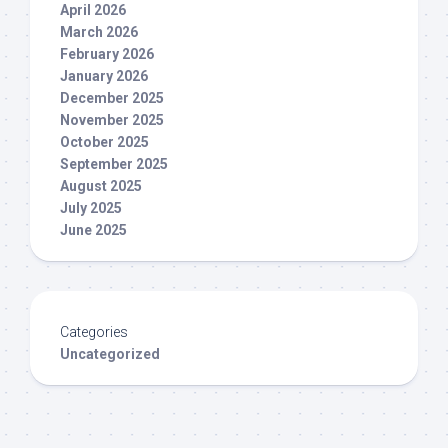
April 2026
March 2026
February 2026
January 2026
December 2025
November 2025
October 2025
September 2025
August 2025
July 2025
June 2025
Categories
Uncategorized