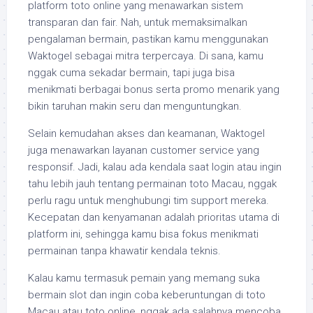
platform toto online yang menawarkan sistem
transparan dan fair. Nah, untuk memaksimalkan
pengalaman bermain, pastikan kamu menggunakan
Waktogel sebagai mitra terpercaya. Di sana, kamu
nggak cuma sekadar bermain, tapi juga bisa
menikmati berbagai bonus serta promo menarik yang
bikin taruhan makin seru dan menguntungkan.
Selain kemudahan akses dan keamanan, Waktogel
juga menawarkan layanan customer service yang
responsif. Jadi, kalau ada kendala saat login atau ingin
tahu lebih jauh tentang permainan toto Macau, nggak
perlu ragu untuk menghubungi tim support mereka.
Kecepatan dan kenyamanan adalah prioritas utama di
platform ini, sehingga kamu bisa fokus menikmati
permainan tanpa khawatir kendala teknis.
Kalau kamu termasuk pemain yang memang suka
bermain slot dan ingin coba keberuntungan di toto
Macau atau toto online, nggak ada salahnya mencoba