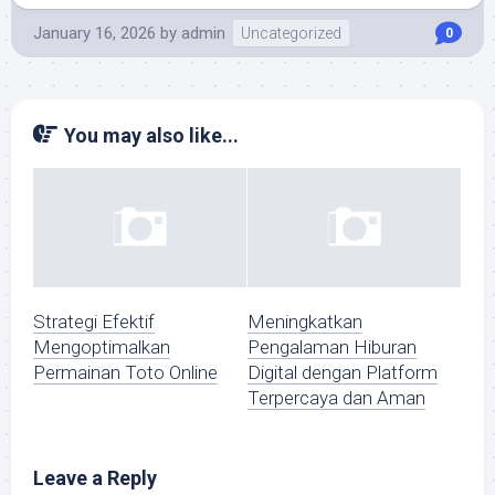
January 16, 2026
by
admin
Uncategorized
0
You may also like...
Strategi Efektif
Meningkatkan
Mengoptimalkan
Pengalaman Hiburan
Permainan Toto Online
Digital dengan Platform
Terpercaya dan Aman
Leave a Reply