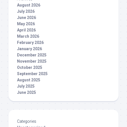
August 2026
July 2026
June 2026
May 2026
April 2026
March 2026
February 2026
January 2026
December 2025
November 2025
October 2025
September 2025
August 2025
July 2025
June 2025
Categories