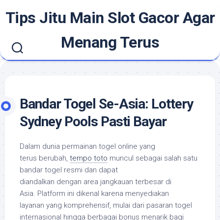
Skip
Tips Jitu Main Slot Gacor Agar
to
content
Menang Terus
Bandar Togel Se-Asia: Lottery
Sydney Pools Pasti Bayar
Dalam dunia permainan togel online yang
terus berubah,
tempo toto
muncul sebagai salah satu
bandar togel resmi dan dapat
diandalkan dengan area jangkauan terbesar di
Asia. Platform ini dikenal karena menyediakan
layanan yang komprehensif, mulai dari pasaran togel
internasional hingga berbagai bonus menarik bagi