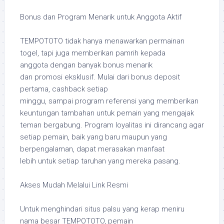
Bonus dan Program Menarik untuk Anggota Aktif
TEMPOTOTO tidak hanya menawarkan permainan
togel, tapi juga memberikan pamrih kepada
anggota dengan banyak bonus menarik
dan promosi eksklusif. Mulai dari bonus deposit
pertama, cashback setiap
minggu, sampai program referensi yang memberikan
keuntungan tambahan untuk pemain yang mengajak
teman bergabung. Program loyalitas ini dirancang agar
setiap pemain, baik yang baru maupun yang
berpengalaman, dapat merasakan manfaat
lebih untuk setiap taruhan yang mereka pasang.
Akses Mudah Melalui Link Resmi
Untuk menghindari situs palsu yang kerap meniru
nama besar TEMPOTOTO, pemain