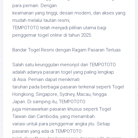
para pemain. Dengan
keamanan yang tinggi, desain modern, dan akses yang
mudah melalui tautan resmi,
TEMPOTOTO telah menjadi pilihan utama bagi
penggemar togel online di tahun 2025.
Bandar Togel Resmi dengan Ragam Pasaran Terluas
Salah satu keunggulan menonjol dari TEMPOTOTO
adalah adanya pasaran togel yang paling lengkap
di Asia. Pemain dapat menikmati
taruhan pada berbagai pasaran terkenal seperti Togel
Hongkong, Singapore, Sydney, Macau, hingga
Japan. Di samping itu, TEMPOTOTO
juga menawarkan pasaran khusus seperti Togel
Taiwan dan Cambodia, yang menambah
variasi untuk para penggemar angka jitu. Setiap
pasaran yang ada di TEMPOTOTO