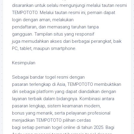
disarankan untuk selalu mengunjungi melalui tautan resmi
TEMPOTOTO. Melalui tautan resmi ini, pemain dapat
login dengan aman, melakukan
pendaftaran, dan memasang taruhan tanpa
gangguan. Tampilan situs yang responsif
juga memudahkan akses dari berbagai perangkat, baik
PC, tablet, maupun smartphone.
Kesimpulan
Sebagai bandar togel resmi dengan
pasaran terlengkap di Asia, TEMPOTOTO membuktikan
diri sebagai platform yang dapat diandalkan dengan
layanan terbaik dalam bidangnya. Kombinasi antara
pasaran lengkap, sistem keamanan modern,
bonus yang menarik, serta pelayanan profesional
menjadikan TEMPOTOTO pilihan cerdas
bagi setiap pemain togel online di tahun 2025. Bagi