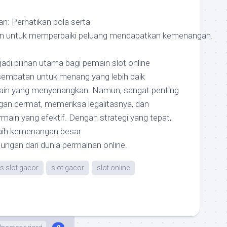
n: Perhatikan pola serta
n untuk memperbaiki peluang mendapatkan kemenangan.
adi pilihan utama bagi pemain slot online
empatan untuk menang yang lebih baik
ain yang menyenangkan. Namun, sangat penting
gan cermat, memeriksa legalitasnya, dan
main yang efektif. Dengan strategi yang tepat,
aih kemenangan besar
ngan dari dunia permainan online.
us slot gacor
slot gacor
slot online