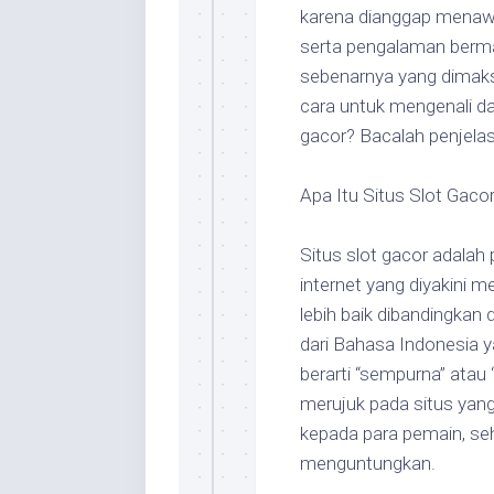
karena dianggap menawa
serta pengalaman berma
sebenarnya yang dimaks
cara untuk mengenali da
gacor? Bacalah penjelas
Apa Itu Situs Slot Gaco
Situs slot gacor adalah 
internet yang diyakini 
lebih baik dibandingkan d
dari Bahasa Indonesia 
berarti “sempurna” atau “
merujuk pada situs ya
kepada para pemain, se
menguntungkan.