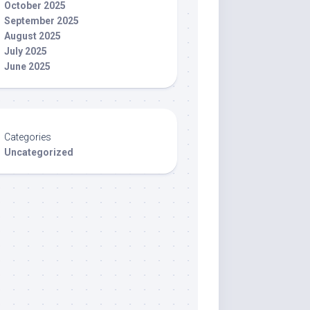
October 2025
September 2025
August 2025
July 2025
June 2025
Categories
Uncategorized