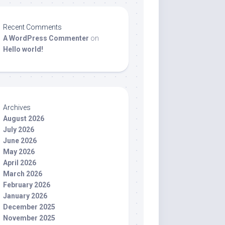
Recent Comments
A WordPress Commenter
on
Hello world!
Archives
August 2026
July 2026
June 2026
May 2026
April 2026
March 2026
February 2026
January 2026
December 2025
November 2025