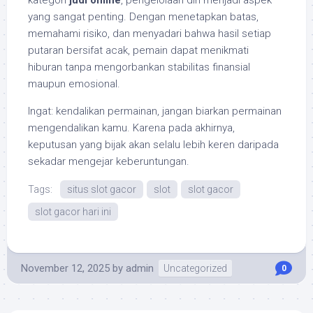
kategori
judi online
, pengelolaan diri menjadi aspek
yang sangat penting. Dengan menetapkan batas,
memahami risiko, dan menyadari bahwa hasil setiap
putaran bersifat acak, pemain dapat menikmati
hiburan tanpa mengorbankan stabilitas finansial
maupun emosional.
Ingat: kendalikan permainan, jangan biarkan permainan
mengendalikan kamu. Karena pada akhirnya,
keputusan yang bijak akan selalu lebih keren daripada
sekadar mengejar keberuntungan.
Tags:
situs slot gacor
slot
slot gacor
slot gacor hari ini
November 12, 2025
by
admin
Uncategorized
0