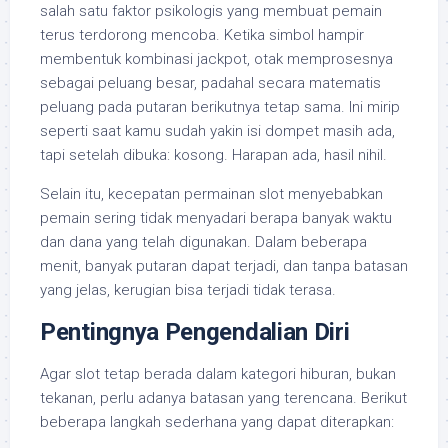
salah satu faktor psikologis yang membuat pemain
terus terdorong mencoba. Ketika simbol hampir
membentuk kombinasi jackpot, otak memprosesnya
sebagai peluang besar, padahal secara matematis
peluang pada putaran berikutnya tetap sama. Ini mirip
seperti saat kamu sudah yakin isi dompet masih ada,
tapi setelah dibuka: kosong. Harapan ada, hasil nihil.
Selain itu, kecepatan permainan slot menyebabkan
pemain sering tidak menyadari berapa banyak waktu
dan dana yang telah digunakan. Dalam beberapa
menit, banyak putaran dapat terjadi, dan tanpa batasan
yang jelas, kerugian bisa terjadi tidak terasa.
Pentingnya Pengendalian Diri
Agar slot tetap berada dalam kategori hiburan, bukan
tekanan, perlu adanya batasan yang terencana. Berikut
beberapa langkah sederhana yang dapat diterapkan: