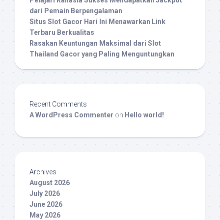
Pelajari Rahasia Sukses Mendapatkan Jackpot
dari Pemain Berpengalaman
Situs Slot Gacor Hari Ini Menawarkan Link
Terbaru Berkualitas
Rasakan Keuntungan Maksimal dari Slot
Thailand Gacor yang Paling Menguntungkan
Recent Comments
A WordPress Commenter
on
Hello world!
Archives
August 2026
July 2026
June 2026
May 2026