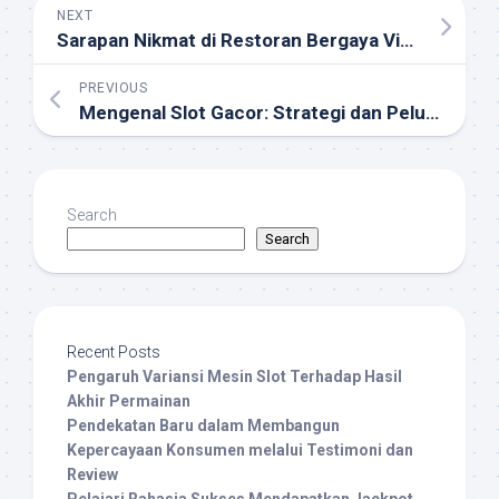
NEXT
Sarapan Nikmat di Restoran Bergaya Vintage
PREVIOUS
Mengenal Slot Gacor: Strategi dan Peluang Menarik dalam Hiburan Modern
Search
Search
Recent Posts
Pengaruh Variansi Mesin Slot Terhadap Hasil
Akhir Permainan
Pendekatan Baru dalam Membangun
Kepercayaan Konsumen melalui Testimoni dan
Review