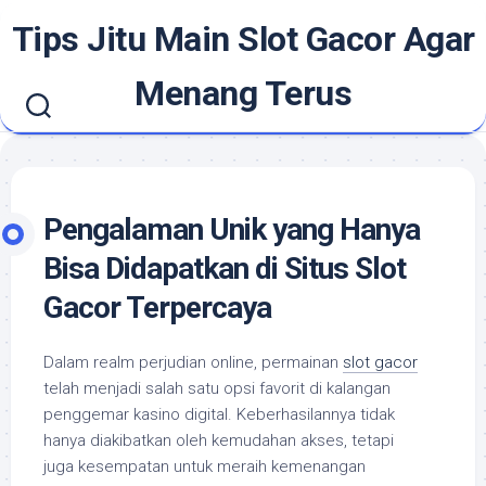
Skip
Tips Jitu Main Slot Gacor Agar
to
content
Menang Terus
Pengalaman Unik yang Hanya
Bisa Didapatkan di Situs Slot
Gacor Terpercaya
Dalam realm perjudian online, permainan
slot gacor
telah menjadi salah satu opsi favorit di kalangan
penggemar kasino digital. Keberhasilannya tidak
hanya diakibatkan oleh kemudahan akses, tetapi
juga kesempatan untuk meraih kemenangan