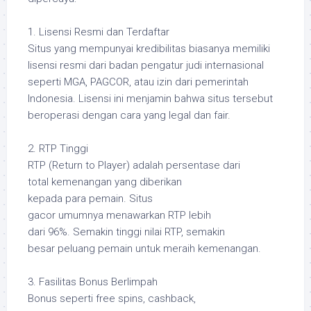
1. Lisensi Resmi dan Terdaftar
Situs yang mempunyai kredibilitas biasanya memiliki
lisensi resmi dari badan pengatur judi internasional
seperti MGA, PAGCOR, atau izin dari pemerintah
Indonesia. Lisensi ini menjamin bahwa situs tersebut
beroperasi dengan cara yang legal dan fair.
2. RTP Tinggi
RTP (Return to Player) adalah persentase dari
total kemenangan yang diberikan
kepada para pemain. Situs
gacor umumnya menawarkan RTP lebih
dari 96%. Semakin tinggi nilai RTP, semakin
besar peluang pemain untuk meraih kemenangan.
3. Fasilitas Bonus Berlimpah
Bonus seperti free spins, cashback,