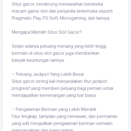
Situs gacor cenderung menawarkan beraneka
macam game slot dari penyedia terkemuka seperti
Pragmatic Play, PG Soft, Microgaming, dan lainnya.
Mengapa Memilih Situs Slot Gacor?
Selain adanya peluang menang yang lebih tinggi,
bermain di situs slot gacor juga memberikan
banyak keuntungan lainnya:
– Peluang Jackpot Yang Lebih Besar
Situs gacor sering kali menyediakan fitur jackpot
progresif yang memberi peluang bagi pemain untuk
mendapatkan kemenangan yang luar biasa.
– Pengalaman Bermain yang Lebih Menarik
Fitur lengkap, tampilan yang menawan, dan permainan
yang adil menjadikan pengalaman bermain semakin
mengasyikkan dan memuaskan.