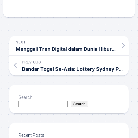
NEXT
Menggali Tren Digital dalam Dunia Hiburan Interaktif
PREVIOUS
Bandar Togel Se-Asia: Lottery Sydney Pools Pasti Bayar
Search
Search
Recent Posts