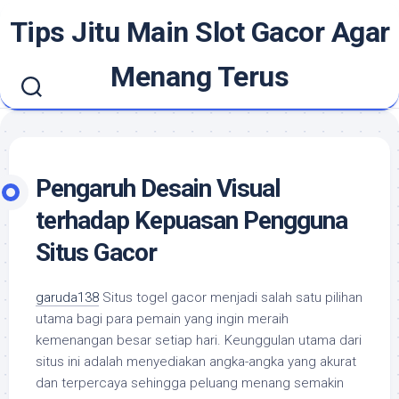
Skip
Tips Jitu Main Slot Gacor Agar
to
content
Menang Terus
Pengaruh Desain Visual
terhadap Kepuasan Pengguna
Situs Gacor
garuda138
Situs togel gacor menjadi salah satu pilihan
utama bagi para pemain yang ingin meraih
kemenangan besar setiap hari. Keunggulan utama dari
situs ini adalah menyediakan angka-angka yang akurat
dan terpercaya sehingga peluang menang semakin