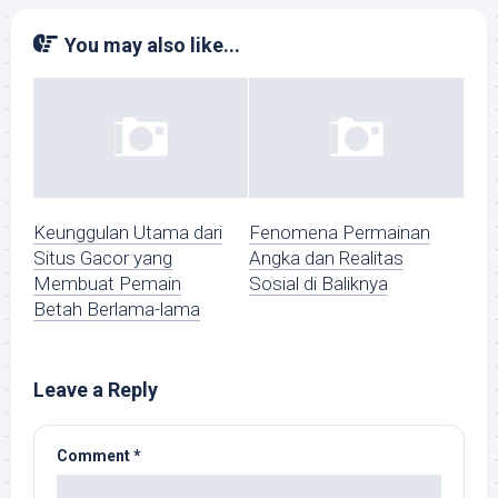
You may also like...
Keunggulan Utama dari
Fenomena Permainan
Situs Gacor yang
Angka dan Realitas
Membuat Pemain
Sosial di Baliknya
Betah Berlama-lama
Leave a Reply
Comment
*