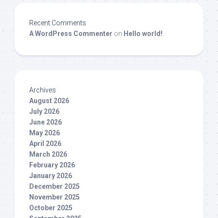
Recent Comments
A WordPress Commenter
on
Hello world!
Archives
August 2026
July 2026
June 2026
May 2026
April 2026
March 2026
February 2026
January 2026
December 2025
November 2025
October 2025