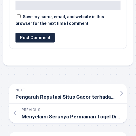
Save my name, email, and website in this
browser for the next time I comment.
NEXT
Pengaruh Reputasi Situs Gacor terhadap Keputusan Bermain
PREVIOUS
Menyelami Serunya Permainan Togel Digital di Era Modern