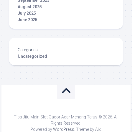
September 2025
August 2025
July 2025
June 2025
Categories
Uncategorized
Tips Jitu Main Slot Gacor Agar Menang Terus © 2026. All
Rights Reserved.
Powered by
WordPress
. Theme by
Alx
.