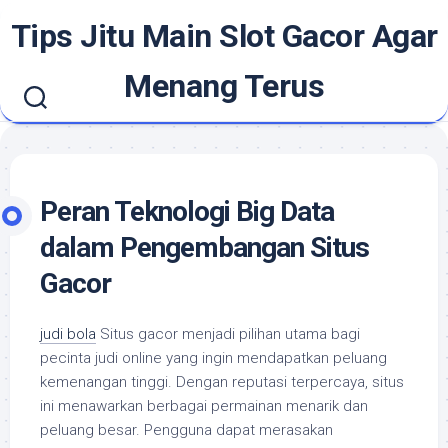
Skip
Tips Jitu Main Slot Gacor Agar
to
content
Menang Terus
Peran Teknologi Big Data
dalam Pengembangan Situs
Gacor
judi bola
Situs gacor menjadi pilihan utama bagi
pecinta judi online yang ingin mendapatkan peluang
kemenangan tinggi. Dengan reputasi terpercaya, situs
ini menawarkan berbagai permainan menarik dan
peluang besar. Pengguna dapat merasakan