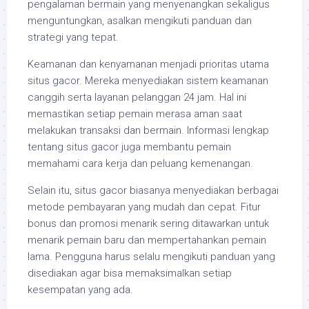
pengalaman bermain yang menyenangkan sekaligus
menguntungkan, asalkan mengikuti panduan dan
strategi yang tepat.
Keamanan dan kenyamanan menjadi prioritas utama
situs gacor. Mereka menyediakan sistem keamanan
canggih serta layanan pelanggan 24 jam. Hal ini
memastikan setiap pemain merasa aman saat
melakukan transaksi dan bermain. Informasi lengkap
tentang situs gacor juga membantu pemain
memahami cara kerja dan peluang kemenangan.
Selain itu, situs gacor biasanya menyediakan berbagai
metode pembayaran yang mudah dan cepat. Fitur
bonus dan promosi menarik sering ditawarkan untuk
menarik pemain baru dan mempertahankan pemain
lama. Pengguna harus selalu mengikuti panduan yang
disediakan agar bisa memaksimalkan setiap
kesempatan yang ada.