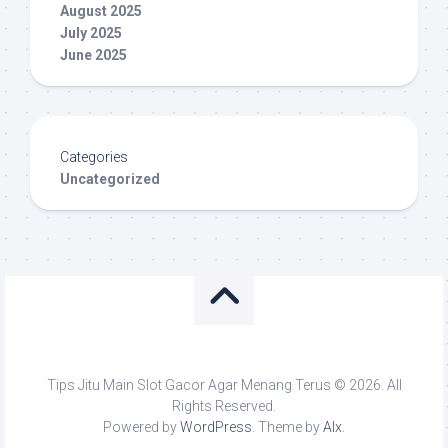
August 2025
July 2025
June 2025
Categories
Uncategorized
Tips Jitu Main Slot Gacor Agar Menang Terus © 2026. All
Rights Reserved.
Powered by
WordPress
. Theme by
Alx
.