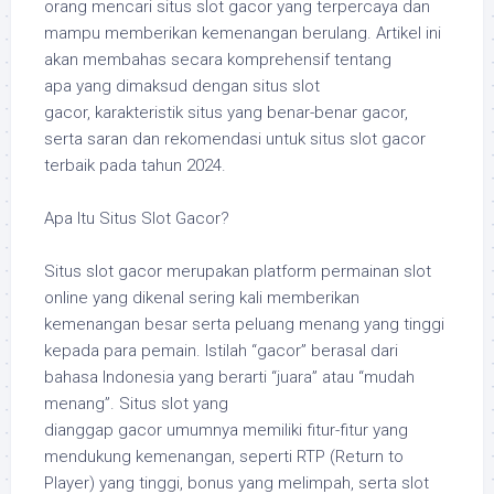
orang mencari situs slot gacor yang terpercaya dan
mampu memberikan kemenangan berulang. Artikel ini
akan membahas secara komprehensif tentang
apa yang dimaksud dengan situs slot
gacor, karakteristik situs yang benar-benar gacor,
serta saran dan rekomendasi untuk situs slot gacor
terbaik pada tahun 2024.
Apa Itu Situs Slot Gacor?
Situs slot gacor merupakan platform permainan slot
online yang dikenal sering kali memberikan
kemenangan besar serta peluang menang yang tinggi
kepada para pemain. Istilah “gacor” berasal dari
bahasa Indonesia yang berarti “juara” atau “mudah
menang”. Situs slot yang
dianggap gacor umumnya memiliki fitur-fitur yang
mendukung kemenangan, seperti RTP (Return to
Player) yang tinggi, bonus yang melimpah, serta slot