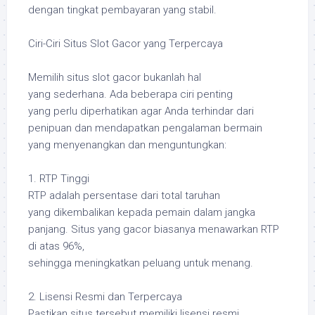
dengan tingkat pembayaran yang stabil.
Ciri-Ciri Situs Slot Gacor yang Terpercaya
Memilih situs slot gacor bukanlah hal
yang sederhana. Ada beberapa ciri penting
yang perlu diperhatikan agar Anda terhindar dari
penipuan dan mendapatkan pengalaman bermain
yang menyenangkan dan menguntungkan:
1. RTP Tinggi
RTP adalah persentase dari total taruhan
yang dikembalikan kepada pemain dalam jangka
panjang. Situs yang gacor biasanya menawarkan RTP
di atas 96%,
sehingga meningkatkan peluang untuk menang.
2. Lisensi Resmi dan Terpercaya
Pastikan situs tersebut memiliki lisensi resmi