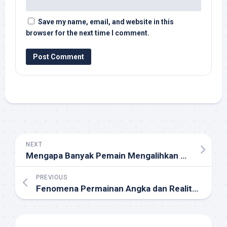
Save my name, email, and website in this
browser for the next time I comment.
NEXT
Mengapa Banyak Pemain Mengalihkan Perhatiannya Ke Situs Slot Gacor Baru
PREVIOUS
Fenomena Permainan Angka dan Realitas Sosial di Baliknya