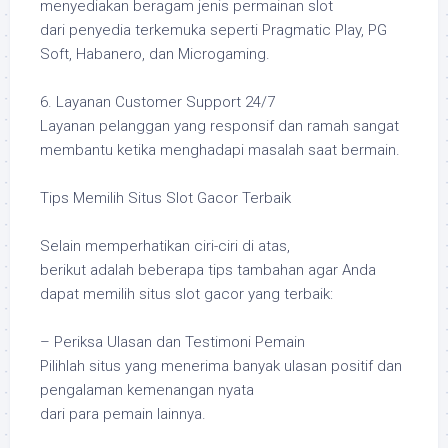
menyediakan beragam jenis permainan slot
dari penyedia terkemuka seperti Pragmatic Play, PG
Soft, Habanero, dan Microgaming.
6. Layanan Customer Support 24/7
Layanan pelanggan yang responsif dan ramah sangat
membantu ketika menghadapi masalah saat bermain.
Tips Memilih Situs Slot Gacor Terbaik
Selain memperhatikan ciri-ciri di atas,
berikut adalah beberapa tips tambahan agar Anda
dapat memilih situs slot gacor yang terbaik:
– Periksa Ulasan dan Testimoni Pemain
Pilihlah situs yang menerima banyak ulasan positif dan
pengalaman kemenangan nyata
dari para pemain lainnya.