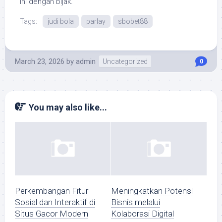
ini dengan bijak.
Tags:
judi bola
parlay
sbobet88
March 23, 2026
by
admin
Uncategorized
0
You may also like...
Perkembangan Fitur
Meningkatkan Potensi
Sosial dan Interaktif di
Bisnis melalui
Situs Gacor Modern
Kolaborasi Digital