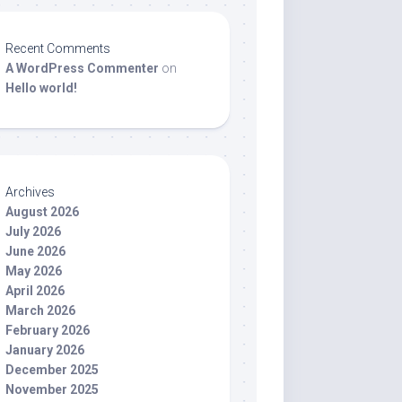
Recent Comments
A WordPress Commenter
on
Hello world!
Archives
August 2026
July 2026
June 2026
May 2026
April 2026
March 2026
February 2026
January 2026
December 2025
November 2025