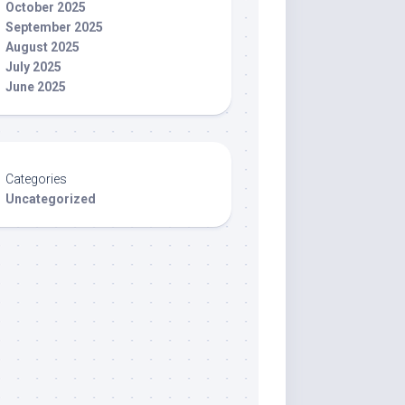
October 2025
September 2025
August 2025
July 2025
June 2025
Categories
Uncategorized