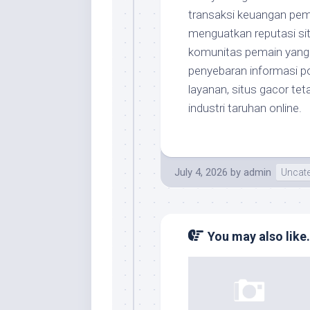
transaksi keuangan pema
menguatkan reputasi sit
komunitas pemain yang
penyebaran informasi p
layanan, situs gacor tet
industri taruhan online.
July 4, 2026
by
admin
Uncate
You may also like.