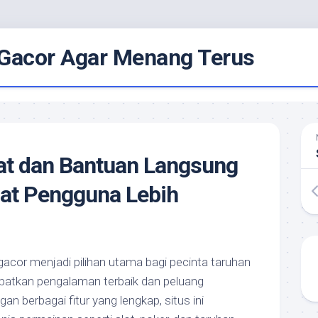
t Gacor Agar Menang Terus
hat dan Bantuan Langsung
t Pengguna Lebih
acor menjadi pilihan utama bagi pecinta taruhan
apatkan pengalaman terbaik dan peluang
n berbagai fitur yang lengkap, situs ini