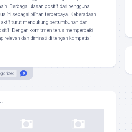
in. Berbagai ulasan positif dari pengguna
us ini sebagai pilihan terpercaya. Keberadaan
 aktif turut mendukung pertumbuhan dan
ositif. Dengan komitmen terus memperbaiki
ap relevan dan diminati di tengah kompetisi
gorized
0
..