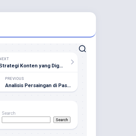
NEXT
Strategi Konten yang Digunakan Situs Gacor untuk Menarik Pengunjung
PREVIOUS
Analisis Persaingan di Pasar Situs Gacor Global
Search
Search