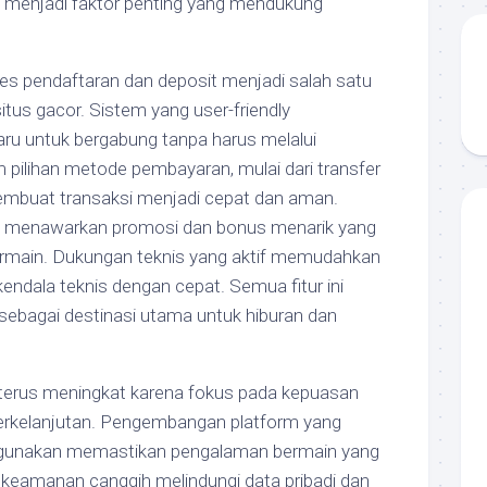
 menjadi faktor penting yang mendukung
 pendaftaran dan deposit menjadi salah satu
itus gacor. Sistem yang user-friendly
u untuk bergabung tanpa harus melalui
 pilihan metode pembayaran, mulai dari transfer
membuat transaksi menjadi cepat dan aman.
ering menawarkan promosi dan bonus menarik yang
rmain. Dukungan teknis yang aktif memudahkan
ndala teknis dengan cepat. Semua fitur ini
sebagai destinasi utama untuk hiburan dan
r terus meningkat karena fokus pada kepuasan
erkelanjutan. Pengembangan platform yang
igunakan memastikan pengalaman bermain yang
eamanan canggih melindungi data pribadi dan