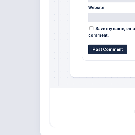
Website
Save my name, email,
comment.
T