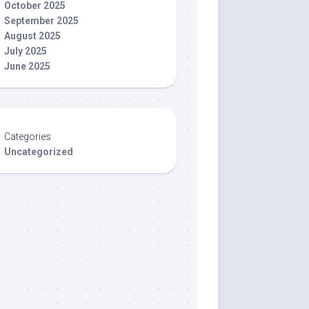
October 2025
September 2025
August 2025
July 2025
June 2025
Categories
Uncategorized