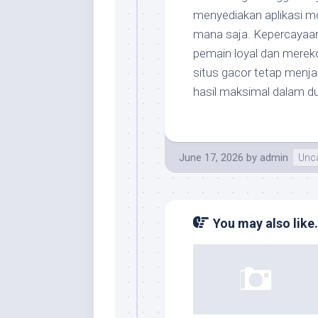
menyediakan aplikasi m
mana saja. Kepercayaa
pemain loyal dan merek
situs gacor tetap menja
hasil maksimal dalam du
June 17, 2026
by
admin
Unca
You may also like.