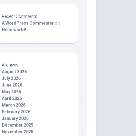
Recent Comments
A WordPress Commenter
on
Hello world!
Archives
August 2026
July 2026
June 2026
May 2026
April 2026
March 2026
February 2026
January 2026
December 2025
November 2025