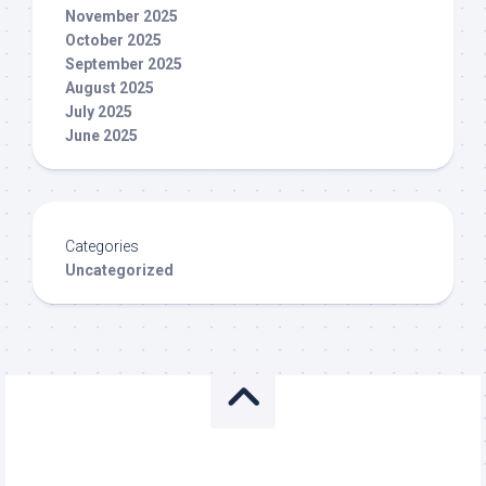
November 2025
October 2025
September 2025
August 2025
July 2025
June 2025
Categories
Uncategorized