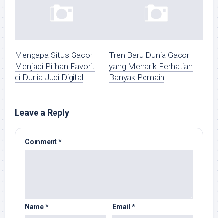
Mengapa Situs Gacor
Tren Baru Dunia Gacor
Menjadi Pilihan Favorit
yang Menarik Perhatian
di Dunia Judi Digital
Banyak Pemain
Leave a Reply
Comment
*
Name
*
Email
*