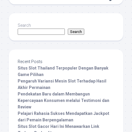
Search
Search
Recent Posts
Situs Slot Thailand Terpopuler Dengan Banyak
Game Pilihan
Pengaruh Variansi Mesin Slot Terhadap Hasil
Akhir Permainan
Pendekatan Baru dalam Membangun
Kepercayaan Konsumen melalui Testimoni dan
Review
Pelajari Rahasia Sukses Mendapatkan Jackpot
dari Pemain Berpengalaman
Situs Slot Gacor Hari Ini Menawarkan Link