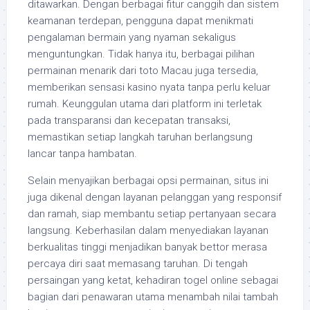
ditawarkan. Dengan berbagai fitur canggih dan sistem
keamanan terdepan, pengguna dapat menikmati
pengalaman bermain yang nyaman sekaligus
menguntungkan. Tidak hanya itu, berbagai pilihan
permainan menarik dari toto Macau juga tersedia,
memberikan sensasi kasino nyata tanpa perlu keluar
rumah. Keunggulan utama dari platform ini terletak
pada transparansi dan kecepatan transaksi,
memastikan setiap langkah taruhan berlangsung
lancar tanpa hambatan.
Selain menyajikan berbagai opsi permainan, situs ini
juga dikenal dengan layanan pelanggan yang responsif
dan ramah, siap membantu setiap pertanyaan secara
langsung. Keberhasilan dalam menyediakan layanan
berkualitas tinggi menjadikan banyak bettor merasa
percaya diri saat memasang taruhan. Di tengah
persaingan yang ketat, kehadiran togel online sebagai
bagian dari penawaran utama menambah nilai tambah