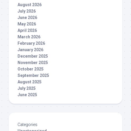
August 2026
July 2026
June 2026
May 2026
April 2026
March 2026
February 2026
January 2026
December 2025
November 2025
October 2025
September 2025
August 2025
July 2025
June 2025
Categories