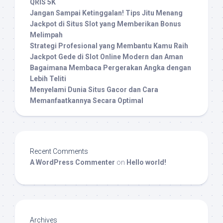
QRIS 5K
Jangan Sampai Ketinggalan! Tips Jitu Menang
Jackpot di Situs Slot yang Memberikan Bonus
Melimpah
Strategi Profesional yang Membantu Kamu Raih
Jackpot Gede di Slot Online Modern dan Aman
Bagaimana Membaca Pergerakan Angka dengan
Lebih Teliti
Menyelami Dunia Situs Gacor dan Cara
Memanfaatkannya Secara Optimal
Recent Comments
A WordPress Commenter
on
Hello world!
Archives