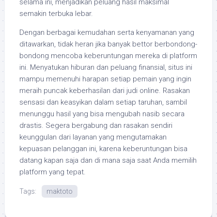
selama ini, menjadikan peluang hasil maksimal
semakin terbuka lebar.
Dengan berbagai kemudahan serta kenyamanan yang
ditawarkan, tidak heran jika banyak bettor berbondong-
bondong mencoba keberuntungan mereka di platform
ini. Menyatukan hiburan dan peluang finansial, situs ini
mampu memenuhi harapan setiap pemain yang ingin
meraih puncak keberhasilan dari judi online. Rasakan
sensasi dan keasyikan dalam setiap taruhan, sambil
menunggu hasil yang bisa mengubah nasib secara
drastis. Segera bergabung dan rasakan sendiri
keunggulan dari layanan yang mengutamakan
kepuasan pelanggan ini, karena keberuntungan bisa
datang kapan saja dan di mana saja saat Anda memilih
platform yang tepat.
Tags:
maktoto