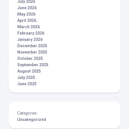
July 2026
June 2026
May 2026
April 2026
March 2026
February 2026
January 2026
December 2025
November 2025
October 2025
September 2025
August 2025
July 2025
June 2025
Categories
Uncategorized