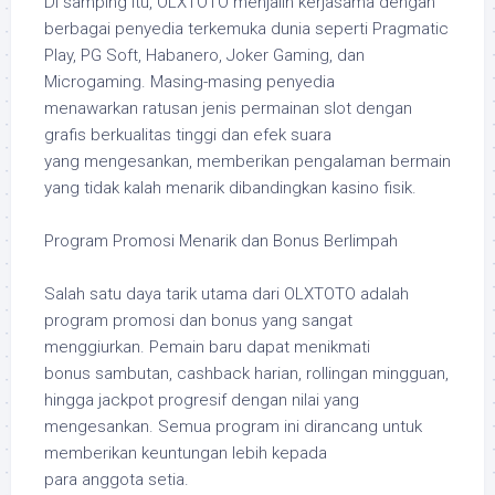
Di samping itu, OLXTOTO menjalin kerjasama dengan
berbagai penyedia terkemuka dunia seperti Pragmatic
Play, PG Soft, Habanero, Joker Gaming, dan
Microgaming. Masing-masing penyedia
menawarkan ratusan jenis permainan slot dengan
grafis berkualitas tinggi dan efek suara
yang mengesankan, memberikan pengalaman bermain
yang tidak kalah menarik dibandingkan kasino fisik.
Program Promosi Menarik dan Bonus Berlimpah
Salah satu daya tarik utama dari OLXTOTO adalah
program promosi dan bonus yang sangat
menggiurkan. Pemain baru dapat menikmati
bonus sambutan, cashback harian, rollingan mingguan,
hingga jackpot progresif dengan nilai yang
mengesankan. Semua program ini dirancang untuk
memberikan keuntungan lebih kepada
para anggota setia.