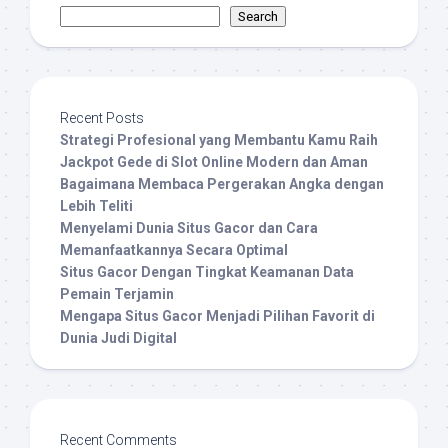
Search
Recent Posts
Strategi Profesional yang Membantu Kamu Raih
Jackpot Gede di Slot Online Modern dan Aman
Bagaimana Membaca Pergerakan Angka dengan
Lebih Teliti
Menyelami Dunia Situs Gacor dan Cara
Memanfaatkannya Secara Optimal
Situs Gacor Dengan Tingkat Keamanan Data
Pemain Terjamin
Mengapa Situs Gacor Menjadi Pilihan Favorit di
Dunia Judi Digital
Recent Comments