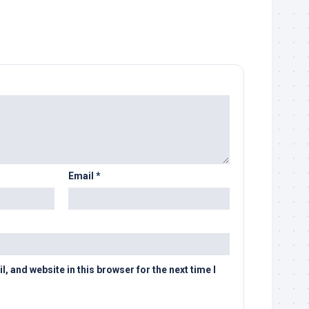
Email
*
 and website in this browser for the next time I