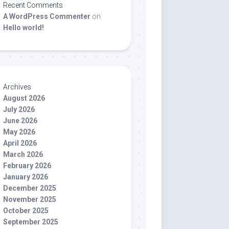
Recent Comments
A WordPress Commenter
on
Hello world!
Archives
August 2026
July 2026
June 2026
May 2026
April 2026
March 2026
February 2026
January 2026
December 2025
November 2025
October 2025
September 2025