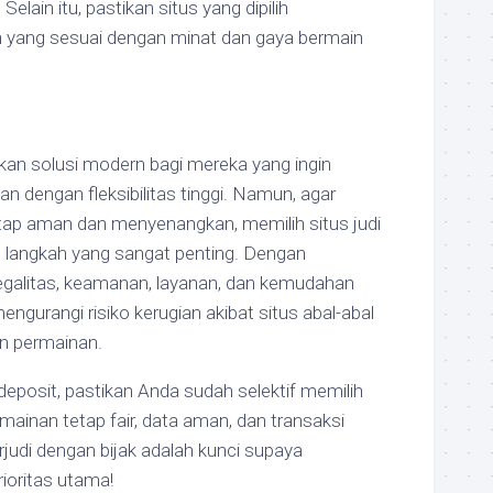
 Selain itu, pastikan situs yang dipilih
 yang sesuai dengan minat dan gaya bermain
akan solusi modern bagi mereka yang ingin
n dengan fleksibilitas tinggi. Namun, agar
ap aman dan menyenangkan, memilih situs judi
h langkah yang sangat penting. Dengan
galitas, keamanan, layanan, dan kemudahan
engurangi risiko kerugian akibat situs abal-abal
n permainan.
deposit, pastikan Anda sudah selektif memilih
ermainan tetap fair, data aman, dan transaksi
berjudi dengan bijak adalah kunci supaya
rioritas utama!