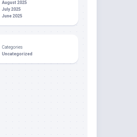
August 2025
July 2025
June 2025
Categories
Uncategorized