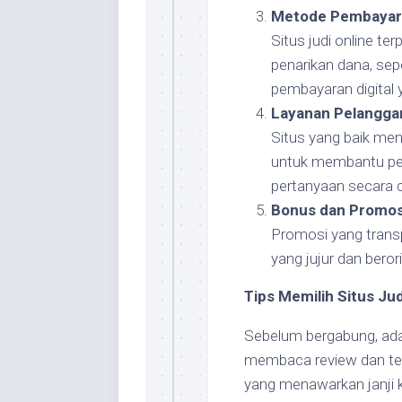
Metode Pembayara
Situs judi online t
penarikan dana, sepe
pembayaran digital
Layanan Pelangga
Situs yang baik men
untuk membantu pe
pertanyaan secara c
Bonus dan Promos
Promosi yang transp
yang jujur dan bero
Tips Memilih Situs Jud
Sebelum bergabung, ada 
membaca review dan tes
yang menawarkan janji 