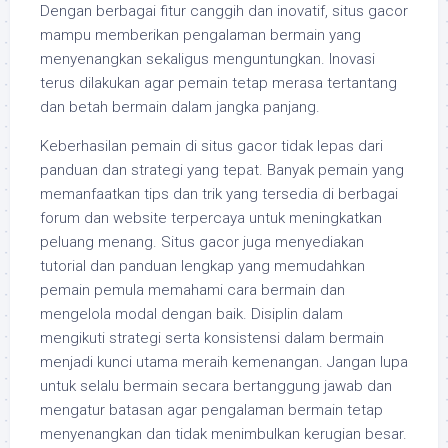
Dengan berbagai fitur canggih dan inovatif, situs gacor
mampu memberikan pengalaman bermain yang
menyenangkan sekaligus menguntungkan. Inovasi
terus dilakukan agar pemain tetap merasa tertantang
dan betah bermain dalam jangka panjang.
Keberhasilan pemain di situs gacor tidak lepas dari
panduan dan strategi yang tepat. Banyak pemain yang
memanfaatkan tips dan trik yang tersedia di berbagai
forum dan website terpercaya untuk meningkatkan
peluang menang. Situs gacor juga menyediakan
tutorial dan panduan lengkap yang memudahkan
pemain pemula memahami cara bermain dan
mengelola modal dengan baik. Disiplin dalam
mengikuti strategi serta konsistensi dalam bermain
menjadi kunci utama meraih kemenangan. Jangan lupa
untuk selalu bermain secara bertanggung jawab dan
mengatur batasan agar pengalaman bermain tetap
menyenangkan dan tidak menimbulkan kerugian besar.