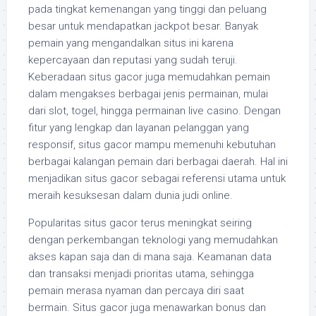
pada tingkat kemenangan yang tinggi dan peluang
besar untuk mendapatkan jackpot besar. Banyak
pemain yang mengandalkan situs ini karena
kepercayaan dan reputasi yang sudah teruji.
Keberadaan situs gacor juga memudahkan pemain
dalam mengakses berbagai jenis permainan, mulai
dari slot, togel, hingga permainan live casino. Dengan
fitur yang lengkap dan layanan pelanggan yang
responsif, situs gacor mampu memenuhi kebutuhan
berbagai kalangan pemain dari berbagai daerah. Hal ini
menjadikan situs gacor sebagai referensi utama untuk
meraih kesuksesan dalam dunia judi online.
Popularitas situs gacor terus meningkat seiring
dengan perkembangan teknologi yang memudahkan
akses kapan saja dan di mana saja. Keamanan data
dan transaksi menjadi prioritas utama, sehingga
pemain merasa nyaman dan percaya diri saat
bermain. Situs gacor juga menawarkan bonus dan