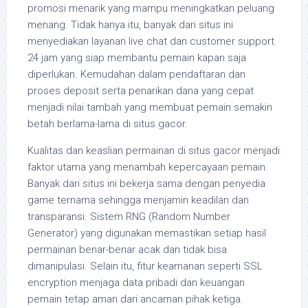
promosi menarik yang mampu meningkatkan peluang
menang. Tidak hanya itu, banyak dari situs ini
menyediakan layanan live chat dan customer support
24 jam yang siap membantu pemain kapan saja
diperlukan. Kemudahan dalam pendaftaran dan
proses deposit serta penarikan dana yang cepat
menjadi nilai tambah yang membuat pemain semakin
betah berlama-lama di situs gacor.
Kualitas dan keaslian permainan di situs gacor menjadi
faktor utama yang menambah kepercayaan pemain.
Banyak dari situs ini bekerja sama dengan penyedia
game ternama sehingga menjamin keadilan dan
transparansi. Sistem RNG (Random Number
Generator) yang digunakan memastikan setiap hasil
permainan benar-benar acak dan tidak bisa
dimanipulasi. Selain itu, fitur keamanan seperti SSL
encryption menjaga data pribadi dan keuangan
pemain tetap aman dari ancaman pihak ketiga.