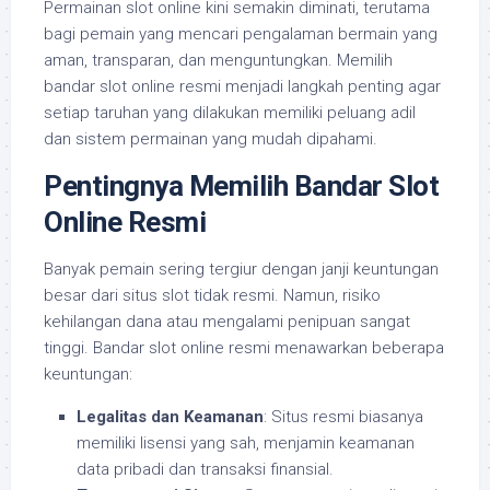
Permainan slot online kini semakin diminati, terutama
bagi pemain yang mencari pengalaman bermain yang
aman, transparan, dan menguntungkan. Memilih
bandar slot online resmi menjadi langkah penting agar
setiap taruhan yang dilakukan memiliki peluang adil
dan sistem permainan yang mudah dipahami.
Pentingnya Memilih Bandar Slot
Online Resmi
Banyak pemain sering tergiur dengan janji keuntungan
besar dari situs slot tidak resmi. Namun, risiko
kehilangan dana atau mengalami penipuan sangat
tinggi. Bandar slot online resmi menawarkan beberapa
keuntungan:
Legalitas dan Keamanan
: Situs resmi biasanya
memiliki lisensi yang sah, menjamin keamanan
data pribadi dan transaksi finansial.