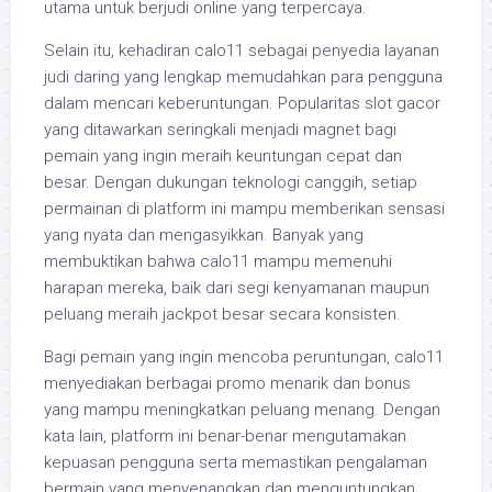
utama untuk berjudi online yang terpercaya.
Selain itu, kehadiran calo11 sebagai penyedia layanan
judi daring yang lengkap memudahkan para pengguna
dalam mencari keberuntungan. Popularitas slot gacor
yang ditawarkan seringkali menjadi magnet bagi
pemain yang ingin meraih keuntungan cepat dan
besar. Dengan dukungan teknologi canggih, setiap
permainan di platform ini mampu memberikan sensasi
yang nyata dan mengasyikkan. Banyak yang
membuktikan bahwa calo11 mampu memenuhi
harapan mereka, baik dari segi kenyamanan maupun
peluang meraih jackpot besar secara konsisten.
Bagi pemain yang ingin mencoba peruntungan, calo11
menyediakan berbagai promo menarik dan bonus
yang mampu meningkatkan peluang menang. Dengan
kata lain, platform ini benar-benar mengutamakan
kepuasan pengguna serta memastikan pengalaman
bermain yang menyenangkan dan menguntungkan.