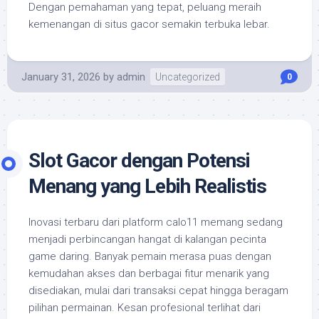
Dengan pemahaman yang tepat, peluang meraih
kemenangan di situs gacor semakin terbuka lebar.
January 31, 2026
by
admin
Uncategorized
0
Slot Gacor dengan Potensi
Menang yang Lebih Realistis
Inovasi terbaru dari platform calo11 memang sedang
menjadi perbincangan hangat di kalangan pecinta
game daring. Banyak pemain merasa puas dengan
kemudahan akses dan berbagai fitur menarik yang
disediakan, mulai dari transaksi cepat hingga beragam
pilihan permainan. Kesan profesional terlihat dari