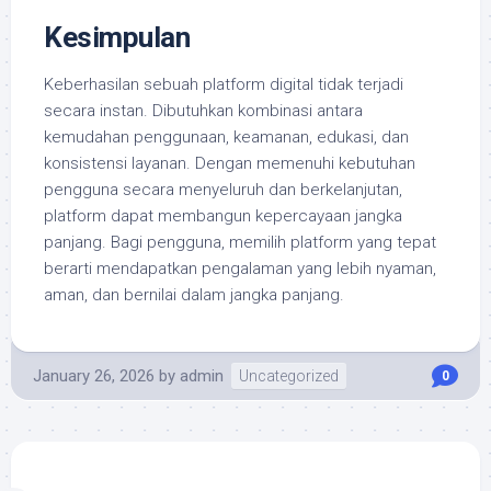
Kesimpulan
Keberhasilan sebuah platform digital tidak terjadi
secara instan. Dibutuhkan kombinasi antara
kemudahan penggunaan, keamanan, edukasi, dan
konsistensi layanan. Dengan memenuhi kebutuhan
pengguna secara menyeluruh dan berkelanjutan,
platform dapat membangun kepercayaan jangka
panjang. Bagi pengguna, memilih platform yang tepat
berarti mendapatkan pengalaman yang lebih nyaman,
aman, dan bernilai dalam jangka panjang.
January 26, 2026
by
admin
Uncategorized
0