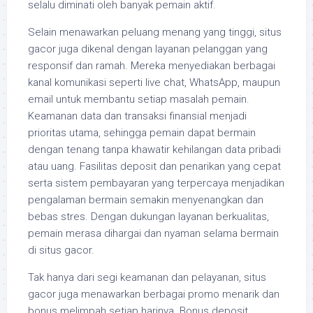
selalu diminati oleh banyak pemain aktif.
Selain menawarkan peluang menang yang tinggi, situs
gacor juga dikenal dengan layanan pelanggan yang
responsif dan ramah. Mereka menyediakan berbagai
kanal komunikasi seperti live chat, WhatsApp, maupun
email untuk membantu setiap masalah pemain.
Keamanan data dan transaksi finansial menjadi
prioritas utama, sehingga pemain dapat bermain
dengan tenang tanpa khawatir kehilangan data pribadi
atau uang. Fasilitas deposit dan penarikan yang cepat
serta sistem pembayaran yang terpercaya menjadikan
pengalaman bermain semakin menyenangkan dan
bebas stres. Dengan dukungan layanan berkualitas,
pemain merasa dihargai dan nyaman selama bermain
di situs gacor.
Tak hanya dari segi keamanan dan pelayanan, situs
gacor juga menawarkan berbagai promo menarik dan
bonus melimpah setiap harinya. Bonus deposit,