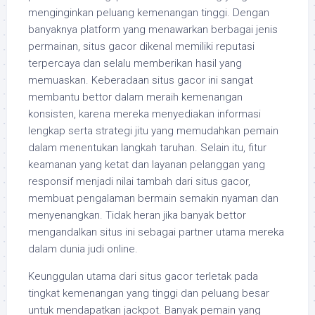
menginginkan peluang kemenangan tinggi. Dengan
banyaknya platform yang menawarkan berbagai jenis
permainan, situs gacor dikenal memiliki reputasi
terpercaya dan selalu memberikan hasil yang
memuaskan. Keberadaan situs gacor ini sangat
membantu bettor dalam meraih kemenangan
konsisten, karena mereka menyediakan informasi
lengkap serta strategi jitu yang memudahkan pemain
dalam menentukan langkah taruhan. Selain itu, fitur
keamanan yang ketat dan layanan pelanggan yang
responsif menjadi nilai tambah dari situs gacor,
membuat pengalaman bermain semakin nyaman dan
menyenangkan. Tidak heran jika banyak bettor
mengandalkan situs ini sebagai partner utama mereka
dalam dunia judi online.
Keunggulan utama dari situs gacor terletak pada
tingkat kemenangan yang tinggi dan peluang besar
untuk mendapatkan jackpot. Banyak pemain yang