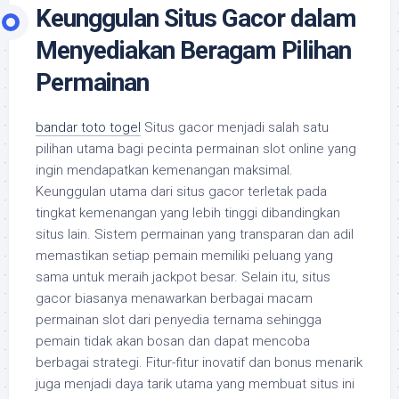
Keunggulan Situs Gacor dalam
Menyediakan Beragam Pilihan
Permainan
bandar toto togel
Situs gacor menjadi salah satu
pilihan utama bagi pecinta permainan slot online yang
ingin mendapatkan kemenangan maksimal.
Keunggulan utama dari situs gacor terletak pada
tingkat kemenangan yang lebih tinggi dibandingkan
situs lain. Sistem permainan yang transparan dan adil
memastikan setiap pemain memiliki peluang yang
sama untuk meraih jackpot besar. Selain itu, situs
gacor biasanya menawarkan berbagai macam
permainan slot dari penyedia ternama sehingga
pemain tidak akan bosan dan dapat mencoba
berbagai strategi. Fitur-fitur inovatif dan bonus menarik
juga menjadi daya tarik utama yang membuat situs ini