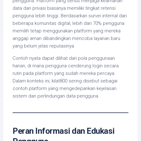
pengguna. Platform yang serius menjaga keamanan
data dan privasi biasanya memiliki tingkat retensi
pengguna lebih tinggi. Berdasarkan survei internal dari
beberapa komunitas digital, lebih dari 70% pengguna
memilih tetap menggunakan platform yang mereka
anggap aman dibandingkan mencoba layanan baru
yang belum jelas reputasinya.
Contoh nyata dapat dilihat dari pola penggunaan
harian, di mana pengguna cenderung login secara
rutin pada platform yang sudah mereka percaya.
Dalam konteks ini, kilat800 sering disebut sebagai
contoh platform yang mengedepankan kejelasan
sistem dan perlindungan data pengguna.
Peran Informasi dan Edukasi