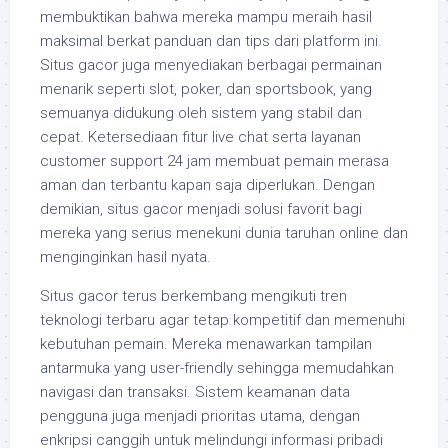
membuktikan bahwa mereka mampu meraih hasil
maksimal berkat panduan dan tips dari platform ini.
Situs gacor juga menyediakan berbagai permainan
menarik seperti slot, poker, dan sportsbook, yang
semuanya didukung oleh sistem yang stabil dan
cepat. Ketersediaan fitur live chat serta layanan
customer support 24 jam membuat pemain merasa
aman dan terbantu kapan saja diperlukan. Dengan
demikian, situs gacor menjadi solusi favorit bagi
mereka yang serius menekuni dunia taruhan online dan
menginginkan hasil nyata.
Situs gacor terus berkembang mengikuti tren
teknologi terbaru agar tetap kompetitif dan memenuhi
kebutuhan pemain. Mereka menawarkan tampilan
antarmuka yang user-friendly sehingga memudahkan
navigasi dan transaksi. Sistem keamanan data
pengguna juga menjadi prioritas utama, dengan
enkripsi canggih untuk melindungi informasi pribadi