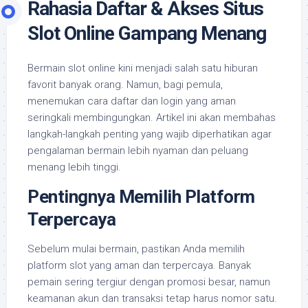
Rahasia Daftar & Akses Situs
Slot Online Gampang Menang
Bermain slot online kini menjadi salah satu hiburan
favorit banyak orang. Namun, bagi pemula,
menemukan cara daftar dan login yang aman
seringkali membingungkan. Artikel ini akan membahas
langkah-langkah penting yang wajib diperhatikan agar
pengalaman bermain lebih nyaman dan peluang
menang lebih tinggi.
Pentingnya Memilih Platform
Terpercaya
Sebelum mulai bermain, pastikan Anda memilih
platform slot yang aman dan terpercaya. Banyak
pemain sering tergiur dengan promosi besar, namun
keamanan akun dan transaksi tetap harus nomor satu.