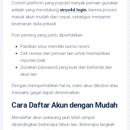
Contoh platform yang populer banyak pemain gunakan
adalah yang mendukung
virus4d login
, karena proses
masuk akun mudah dan cepat, sekaligus menjamin
keamanan data pribadi.
Poin penting yang perlu diperhatikan:
Pastikan situs memiliki lisensi resmi.
Cek review dari pemain lain untuk memastikan
reputasi baik.
Gunakan password yang kuat dan berbeda dari
akun lain.
Dengan memperhatikan hal ini, risiko akun dibobol atau
transaksi gagal dapat diminimalkan.
Cara Daftar Akun dengan Mudah
Mendaftar akun sekarang jauh lebih simpel
dibandingkan beberapa tahun lalu. Beberapa langkah