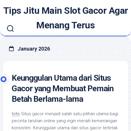
Skip
Tips Jitu Main Slot Gacor Agar
to
content
Menang Terus
January 2026
Keunggulan Utama dari Situs
Gacor yang Membuat Pemain
Betah Berlama-lama
toto
Situs gacor menjadi salah satu pilihan utama bagi
pecinta taruhan online yang ingin meraih kemenangan
konsisten. Keunggulan utama dari situs gacor terletak