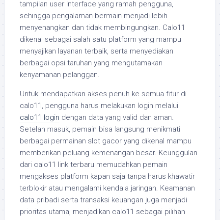
tampilan user interface yang ramah pengguna,
sehingga pengalaman bermain menjadi lebih
menyenangkan dan tidak membingungkan. Calo11
dikenal sebagai salah satu platform yang mampu
menyajikan layanan terbaik, serta menyediakan
berbagai opsi taruhan yang mengutamakan
kenyamanan pelanggan.
Untuk mendapatkan akses penuh ke semua fitur di
calo11, pengguna harus melakukan login melalui
calo11 login
dengan data yang valid dan aman.
Setelah masuk, pemain bisa langsung menikmati
berbagai permainan slot gacor yang dikenal mampu
memberikan peluang kemenangan besar. Keunggulan
dari calo11 link terbaru memudahkan pemain
mengakses platform kapan saja tanpa harus khawatir
terblokir atau mengalami kendala jaringan. Keamanan
data pribadi serta transaksi keuangan juga menjadi
prioritas utama, menjadikan calo11 sebagai pilihan