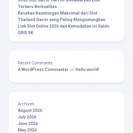
Situs Slot Gacor Hari Ini Menawarkan Link
Terbaru Berkualitas
Rasakan Keuntungan Maksimal dari Slot
Thailand Gacor yang Paling Menguntungkan
Link Slot Online 2026 dan Kemudahan Isi Saldo
QRIS 5K
Recent Comments
A WordPress Commenter
on
Hello world!
Archives
August 2026
July 2026
June 2026
May 2026