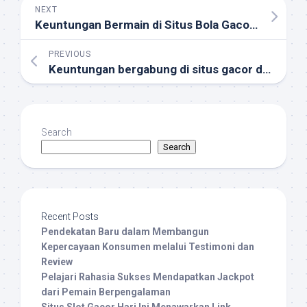
NEXT
Keuntungan Bermain di Situs Bola Gacor dengan Dukungan Pelanggan 24/7
PREVIOUS
Keuntungan bergabung di situs gacor dengan sistem referral menguntungkan
Search
Search
Recent Posts
Pendekatan Baru dalam Membangun
Kepercayaan Konsumen melalui Testimoni dan
Review
Pelajari Rahasia Sukses Mendapatkan Jackpot
dari Pemain Berpengalaman