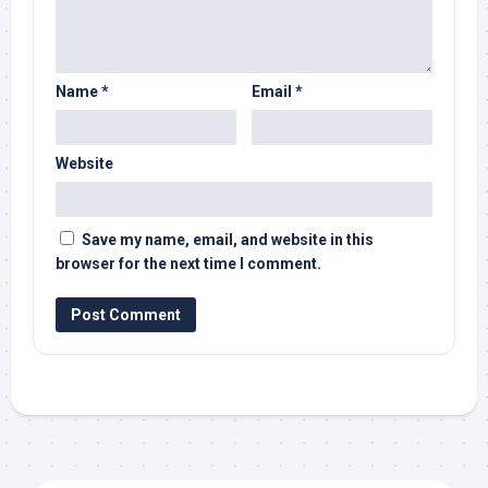
Name
*
Email
*
Website
Save my name, email, and website in this
browser for the next time I comment.