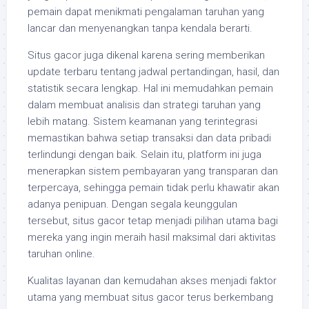
pemain dapat menikmati pengalaman taruhan yang
lancar dan menyenangkan tanpa kendala berarti.
Situs gacor juga dikenal karena sering memberikan
update terbaru tentang jadwal pertandingan, hasil, dan
statistik secara lengkap. Hal ini memudahkan pemain
dalam membuat analisis dan strategi taruhan yang
lebih matang. Sistem keamanan yang terintegrasi
memastikan bahwa setiap transaksi dan data pribadi
terlindungi dengan baik. Selain itu, platform ini juga
menerapkan sistem pembayaran yang transparan dan
terpercaya, sehingga pemain tidak perlu khawatir akan
adanya penipuan. Dengan segala keunggulan
tersebut, situs gacor tetap menjadi pilihan utama bagi
mereka yang ingin meraih hasil maksimal dari aktivitas
taruhan online.
Kualitas layanan dan kemudahan akses menjadi faktor
utama yang membuat situs gacor terus berkembang