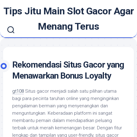
Skip
Tips Jitu Main Slot Gacor Agar
to
content
Menang Terus
Rekomendasi Situs Gacor yang
Menawarkan Bonus Loyalty
gt108
Situs gacor menjadi salah satu pilihan utama
bagi para pecinta taruhan online yang menginginkan
pengalaman bermain yang menyenangkan dan
menguntungkan. Keberadaan platform ini sangat
membantu pemain dalam mendapatkan peluang
terbaik untuk meraih kemenangan besar. Dengan fitur
lengkap dan tampilan yang user-friendly, situs gacor