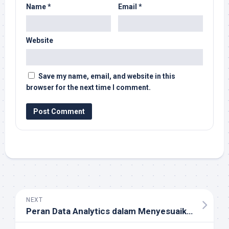
Name
*
Email
*
Website
Save my name, email, and website in this
browser for the next time I comment.
NEXT
Peran Data Analytics dalam Menyesuaikan Penawaran di Situs Gacor