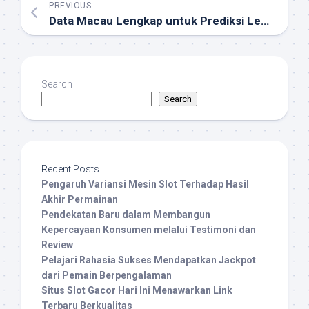
PREVIOUS
Data Macau Lengkap untuk Prediksi Lebih Presisi
Search
Search
Recent Posts
Pengaruh Variansi Mesin Slot Terhadap Hasil
Akhir Permainan
Pendekatan Baru dalam Membangun
Kepercayaan Konsumen melalui Testimoni dan
Review
Pelajari Rahasia Sukses Mendapatkan Jackpot
dari Pemain Berpengalaman
Situs Slot Gacor Hari Ini Menawarkan Link
Terbaru Berkualitas