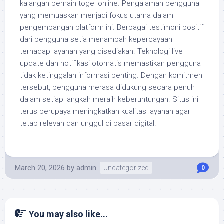
kalangan pemain togel online. Pengalaman pengguna
yang memuaskan menjadi fokus utama dalam
pengembangan platform ini. Berbagai testimoni positif
dari pengguna setia menambah kepercayaan
terhadap layanan yang disediakan. Teknologi live
update dan notifikasi otomatis memastikan pengguna
tidak ketinggalan informasi penting. Dengan komitmen
tersebut, pengguna merasa didukung secara penuh
dalam setiap langkah meraih keberuntungan. Situs ini
terus berupaya meningkatkan kualitas layanan agar
tetap relevan dan unggul di pasar digital.
March 20, 2026
by
admin
Uncategorized
0
You may also like...