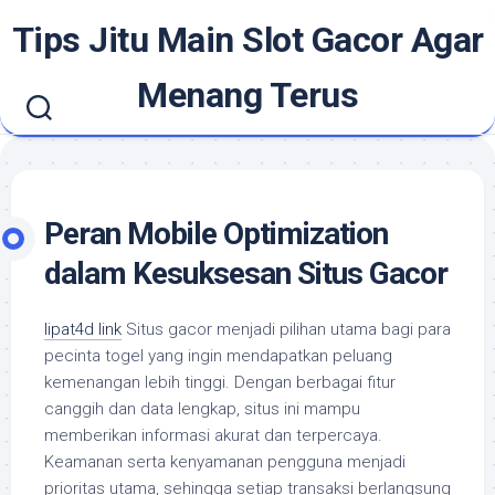
Skip
Tips Jitu Main Slot Gacor Agar
to
content
Menang Terus
Peran Mobile Optimization
dalam Kesuksesan Situs Gacor
lipat4d link
Situs gacor menjadi pilihan utama bagi para
pecinta togel yang ingin mendapatkan peluang
kemenangan lebih tinggi. Dengan berbagai fitur
canggih dan data lengkap, situs ini mampu
memberikan informasi akurat dan terpercaya.
Keamanan serta kenyamanan pengguna menjadi
prioritas utama, sehingga setiap transaksi berlangsung