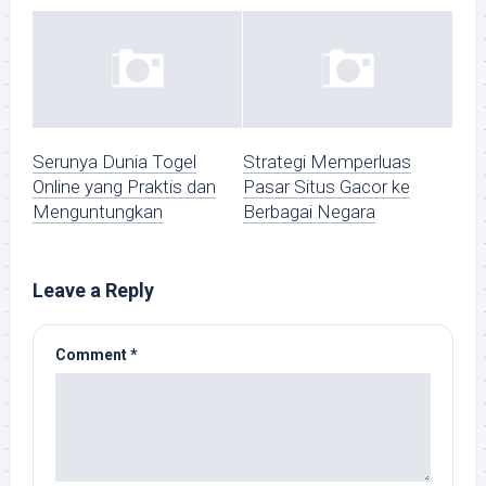
Serunya Dunia Togel
Strategi Memperluas
Online yang Praktis dan
Pasar Situs Gacor ke
Menguntungkan
Berbagai Negara
Leave a Reply
Comment
*