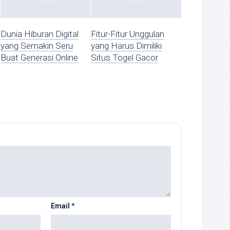
Dunia Hiburan Digital
Fitur-Fitur Unggulan
yang Semakin Seru
yang Harus Dimiliki
Buat Generasi Online
Situs Togel Gacor
Email
*