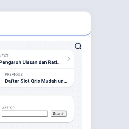
NEXT
Pengaruh Ulasan dan Rating dalam Menentukan Pilihan Situs Slot Gacor
PREVIOUS
Daftar Slot Qris Mudah untuk Mulai Bermain Sekarang
Search
Search