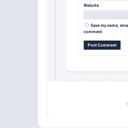
Website
Save my name, email,
comment.
T