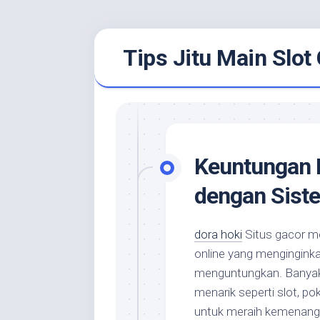
Skip
Tips Jitu Main Slo
to
content
Keuntungan 
dengan Sist
dora hoki
Situs gacor me
online yang mengingin
menguntungkan. Banyak
menarik seperti slot, p
untuk meraih kemenang