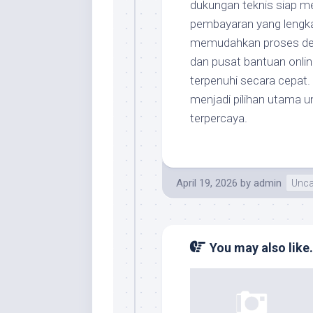
dukungan teknis siap m
pembayaran yang lengkap,
memudahkan proses depo
dan pusat bantuan onli
terpenuhi secara cepat. 
menjadi pilihan utama 
terpercaya.
April 19, 2026
by
admin
Unca
You may also like.