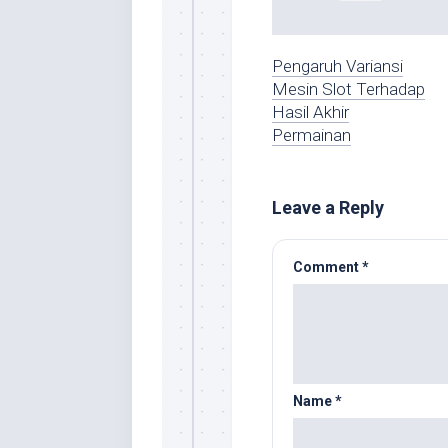
Pengaruh Variansi
Mesin Slot Terhadap
Hasil Akhir
Permainan
Leave a Reply
Comment
*
Name
*